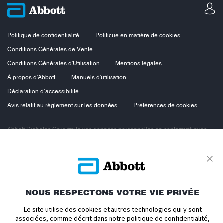
Politique de confidentialité
Politique en matière de cookies
Conditions Générales de Vente
Conditions Générales d'Utilisation
Mentions légales
À propos d'Abbott
Manuels d'utilisation
Déclaration d’accessibilité
Avis relatif au règlement sur les données
Préférences de cookies
Abbott Diabetes Care traite vos données personnelles en conformité avec
les principes de protection des données personnelles, en particulier le
Règlement européen sur la protection des données personnelles du 27 avril
2016 et la loi n°78-17 du 6 janvier 1978 dite loi « Informatique et Libertés »
modifiée. Vous bénéficiez ainsi d’un droit d’accès, d’opposition, de
rectification et de suppression des données vous concernant. Vous
bénéficiez également d’un droit à la portabilité des données et d’un droit à la
limitation du traitement.
NOUS RESPECTONS VOTRE VIE PRIVÉE
Pour exercer ces droits, contactez notre Délégué à la Protection des
Le site utilise des cookies et autres technologies qui y sont
Données Europe
https://www.fr.abbott/eudpoform.html
.
associées, comme décrit dans notre politique de confidentialité,