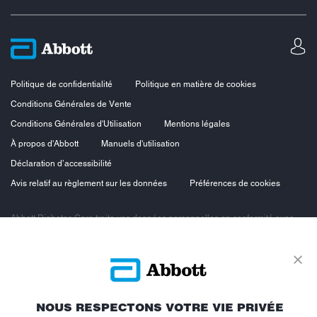
Politique de confidentialité
Politique en matière de cookies
Conditions Générales de Vente
Conditions Générales d'Utilisation
Mentions légales
À propos d'Abbott
Manuels d'utilisation
Déclaration d’accessibilité
Avis relatif au règlement sur les données
Préférences de cookies
Abbott Diabetes Care traite vos données personnelles en conformité avec
les principes de protection des données personnelles, en particulier le
Règlement européen sur la protection des données personnelles du 27 avril
2016 et la loi n°78-17 du 6 janvier 1978 dite loi « Informatique et Libertés »
modifiée. Vous bénéficiez ainsi d’un droit d’accès, d’opposition, de
rectification et de suppression des données vous concernant. Vous
bénéficiez également d’un droit à la portabilité des données et d’un droit à la
limitation du traitement.
NOUS RESPECTONS VOTRE VIE PRIVÉE