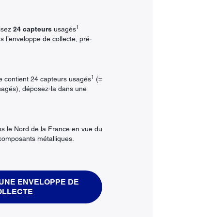
1
uisez
24 capteurs
usagés
s l’enveloppe de collecte, pré-
1
e contient 24 capteurs usagés
(=
sagés), déposez-la dans une
s le Nord de la France en vue du
 composants métalliques.
UNE ENVELOPPE DE
OLLECTE