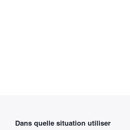
Demande de remplacement capteur
Recevez votre capteur directement à
votre domicile.
Vous pouvez faire votre demande de remplacement d'un
capteur de la gamme FreeStyle Libre en ligne, en
quelques clics.
Dans quelle situation utiliser