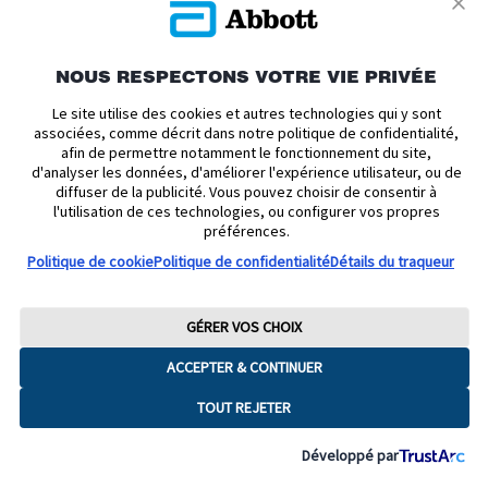
des données à caractère personnel équivalent à celui en
vigueur dans votre pays de résidence.
NOUS RESPECTONS VOTRE VIE PRIVÉE
Afin de protéger vos données à caractère personnel, nous
n’effectuons de tels transferts que lorsque cela est
Le site utilise des cookies et autres technologies qui y sont
associées, comme décrit dans notre politique de confidentialité,
nécessaire aux fins d’utilisation de vos données telles que
afin de permettre notamment le fonctionnement du site,
décrites dans la présente politique, et uniquement dans la
d'analyser les données, d'améliorer l'expérience utilisateur, ou de
mesure permise par les lois applicables en matière de
diffuser de la publicité. Vous pouvez choisir de consentir à
l'utilisation de ces technologies, ou configurer vos propres
protection des données, en nous appuyant sur des
préférences.
mécanismes de transfert ou des garanties appropriées, tels
Politique de cookie
Politique de confidentialité
Détails du traqueur
que les clauses contractuelles types, les décisions
d’adéquation, le consentement explicite ou les règles
d’entreprise contraignantes. Certaines entités affiliées
GÉRER VOS CHOIX
d’Abbott et sociétés du groupe sont certifiées dans le cadre
ACCEPTER & CONTINUER
des cadres de protection des données UE–États‑Unis /
Royaume‑Uni–États‑Unis / Suisse–États‑Unis (Data
TOUT REJETER
Privacy Frameworks), qui offrent un niveau de protection
des données à caractère personnel comparable.
Développé par