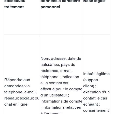
collecte/du
données à caractère
Base légale
traitement
personnel
Nom, adresse, date de
naissance, pays de
résidence, e-mail,
Intérêt légitime
téléphone ; indication
Répondre aux
(support
si le contact est
demandes via
client) ;
effectué pour le compte
téléphone, e-mail,
exécution d’un
d’un utilisateur ;
réseaux sociaux ou
contrat le cas
informations de compte
chat en ligne
échéant ;
; informations relatives
consentement
à l’appareil ;