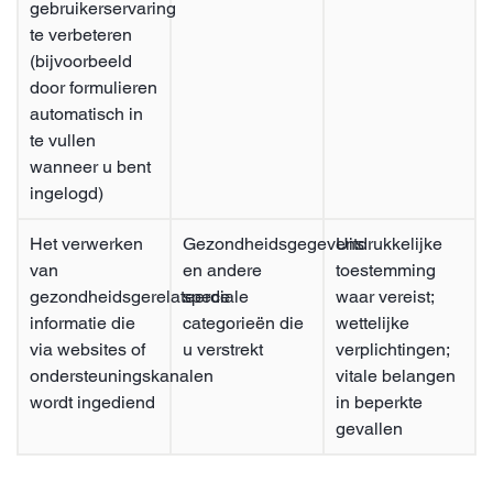
gebruikerservaring
te verbeteren
(bijvoorbeeld
door formulieren
automatisch in
te vullen
wanneer u bent
ingelogd)
Het verwerken
Gezondheidsgegevens
Uitdrukkelijke
van
en andere
toestemming
gezondheidsgerelateerde
speciale
waar vereist;
informatie die
categorieën die
wettelijke
via websites of
u verstrekt
verplichtingen;
ondersteuningskanalen
vitale belangen
wordt ingediend
in beperkte
gevallen