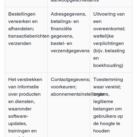
Bestellingen
Adresgegevens,
Uitvoering van
verwerken en
betalings- en
een
afhandelen;
financiële
overeenkomst;
transactieberichten
gegevens,
wettelijke
verzenden
bestel- en
verplichtingen
verzendgegevens
(bijv. belasting
en
boekhouding)
Het verstrekken
Contactgegevens;
Toestemming
van informatie
voorkeuren;
waar vereist;
over producten
abonnementsinstellingen
anders,
en diensten,
legitieme
waaronder
belangen om
software-
gebruikers op
updates,
de hoogte te
trainingen en
houden