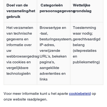
Doel van de
Categorieën
Wettelijke
verzameling/het
persoonsgegevens
grondslag
gebruik
Het verzamelen
Browsertype en
Toestemming
van technische
-taal,
waar nodig;
gegevens en
besturingssysteem,
gerechtvaardigd
informatie over
IP-adres,
belang
uw
verwijzende
(siteprestaties
webbrowsergedrag
URL's, bekeken
en
via cookies en
pagina's,
publieksmeting)
vergelijkbare
aangeklikte
technologieën
advertenties en
links
Voor meer informatie kunt u het aparte
cookiebeleid
op
onze website raadplegen.