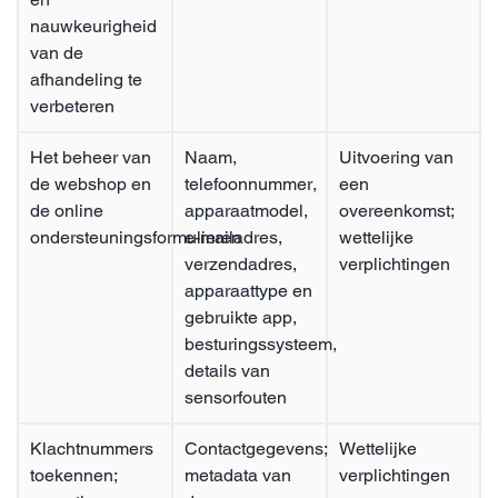
nauwkeurigheid
van de
afhandeling te
verbeteren
Het beheer van
Naam,
Uitvoering van
de webshop en
telefoonnummer,
een
de online
apparaatmodel,
overeenkomst;
ondersteuningsformulieren
e-mailadres,
wettelijke
verzendadres,
verplichtingen
apparaattype en
gebruikte app,
besturingssysteem,
details van
sensorfouten
Klachtnummers
Contactgegevens;
Wettelijke
toekennen;
metadata van
verplichtingen