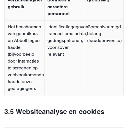
gebruik
caractère
personnel
Het beschermen
Identificatiegegevens,
Gerechtvaardigd
van gebruikers
transactiemetadata,
belang
en Abbott tegen
gedragspatronen,
(fraudepreventie)
fraude
voor zover
(bijvoorbeeld
relevant
door interacties
te screenen op
veelvoorkomende
frauduleuze
gedragingen).
3.5 Websiteanalyse en cookies