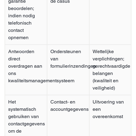
garantie
de casus
beoordelen;
indien nodig
telefonisch
contact
opnemen
Antwoorden
Ondersteunen
Wettelijke
direct
van
verplichtingen;
overdragen aan
formulierinzendingen
gerechtvaardigde
ons
belangen
kwaliteitsmanagementsysteem
(kwaliteit en
veiligheid)
Het
Contact- en
Uitvoering van
systematisch
accountgegevens
een
gebruiken van
overeenkomst
contactgegevens
om de