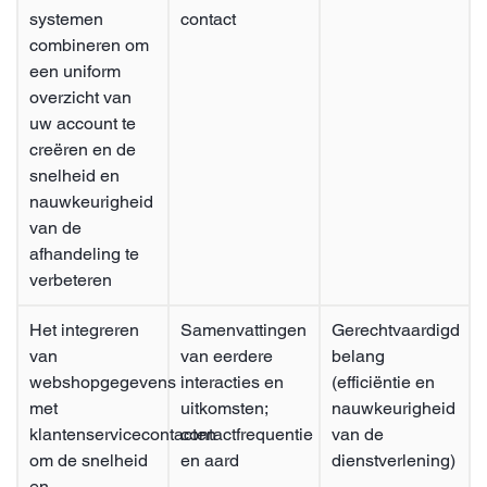
systemen
contact
combineren om
een uniform
overzicht van
uw account te
creëren en de
snelheid en
nauwkeurigheid
van de
afhandeling te
verbeteren
Het integreren
Samenvattingen
Gerechtvaardigd
van
van eerdere
belang
webshopgegevens
interacties en
(efficiëntie en
met
uitkomsten;
nauwkeurigheid
klantenservicecontacten
contactfrequentie
van de
om de snelheid
en aard
dienstverlening)
en