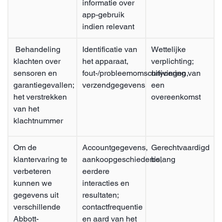
informatie over
app-gebruik
indien relevant
Behandeling
Identificatie van
Wettelijke
klachten over
het apparaat,
verplichting;
sensoren en
fout-/probleemomschrijvingen,
uitvoering van
garantiegevallen;
verzendgegevens
een
het verstrekken
overeenkomst
van het
klachtnummer
Om de
Accountgegevens,
Gerechtvaardigd
klantervaring te
aankoopgeschiedenis,
belang
verbeteren
eerdere
kunnen we
interacties en
gegevens uit
resultaten;
verschillende
contactfrequentie
Abbott-
en aard van het