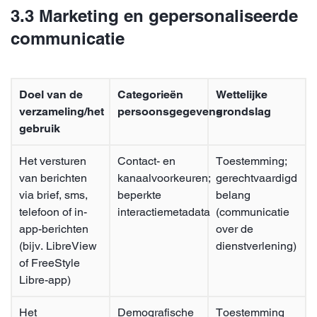
3.3 Marketing en gepersonaliseerde
communicatie
Doel van de
Categorieën
Wettelijke
verzameling/het
persoonsgegevens
grondslag
gebruik
Het versturen
Contact- en
Toestemming;
van berichten
kanaalvoorkeuren;
gerechtvaardigd
via brief, sms,
beperkte
belang
telefoon of in-
interactiemetadata
(communicatie
app-berichten
over de
(bijv. LibreView
dienstverlening)
of FreeStyle
Libre-app)
Het
Demografische
Toestemming