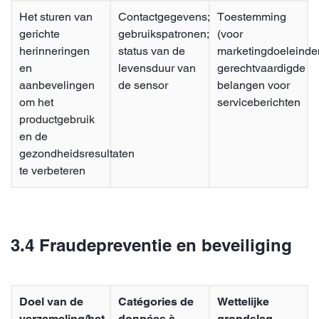
Het sturen van
Contactgegevens;
Toestemming
gerichte
gebruikspatronen;
(voor
herinneringen
status van de
marketingdoeleinde
en
levensduur van
gerechtvaardigde
aanbevelingen
de sensor
belangen voor
om het
serviceberichten
productgebruik
en de
gezondheidsresultaten
te verbeteren
3.4 Fraudepreventie en beveiliging
Doel van de
Catégories de
Wettelijke
verzameling/het
données à
grondslag