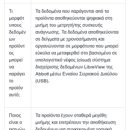
Τι
Τα δεδομένα που παράγονται από τα
μορφότ
προϊόντα αποθηκεύονται ψηφιακά στη
υπους
μνήμη του μετρητή/της συσκευής
δεδομέν
ανάγνωσης. Τα δεδομένα αποθηκεύονται
ων
σε δείγματα με χρονοσήμανση και
προϊόντ
οργανώνονται σε μορφότυπο που μπορεί
ος
εύκολα να μεταφερθεί στο βασισμένο σε
μπορεί
υπολογιστικό νέφος (cloud) σύστημα
να
διαχείρισης δεδομένων LibreView της
παράγει
Abbott μέσω Ενιαίου Σειριακού Διαύλου
το
(USB).
προϊόν
αυτό;
Ποιος
Τα προϊόντα έχουν σταθερά μεγέθη
είναι ο
μνήμης και επιτρέπουν την αποθήκευση
εκτιμώμ
δεδομένων για συγκεκριμένα χρονικά