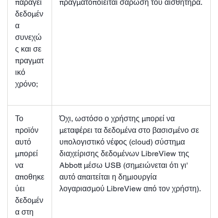
παράγει
πραγματοποιείται σάρωση του αισθητήρα.
δεδομέν
α
συνεχώ
ς και σε
πραγματ
ικό
χρόνο;
Το
Όχι, ωστόσο ο χρήστης μπορεί να
προϊόν
μεταφέρει τα δεδομένα στο βασισμένο σε
αυτό
υπολογιστικό νέφος (cloud) σύστημα
μπορεί
διαχείρισης δεδομένων LibreView της
να
Abbott μέσω USB (σημειώνεται ότι γι'
αποθηκε
αυτό απαιτείται η δημιουργία
ύει
λογαριασμού LibreView από τον χρήστη).
δεδομέν
α στη