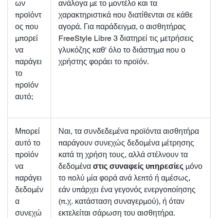
ων
ανάλογα με το μοντέλο και τα
προϊόντ
χαρακτηριστικά που διατίθενται σε κάθε
ος που
αγορά. Για παράδειγμα, ο αισθητήρας
μπορεί
FreeStyle Libre 3 διατηρεί τις μετρήσεις
να
γλυκόζης καθ' όλο το διάστημα που ο
παράγει
χρήστης φοράει το προϊόν.
το
προϊόν
αυτό;
Μπορεί
Ναι, τα συνδεδεμένα προϊόντα αισθητήρα
αυτό το
παράγουν συνεχώς δεδομένα μέτρησης
προϊόν
κατά τη χρήση τους, αλλά στέλνουν τα
να
δεδομένα
στις συναφείς υπηρεσίες
μόνο
παράγει
το πολύ μία φορά ανά λεπτό ή αμέσως,
δεδομέν
εάν υπάρχει ένα γεγονός ενεργοποίησης
α
(π.χ. κατάσταση συναγερμού), ή όταν
συνεχώ
εκτελείται σάρωση του αισθητήρα.