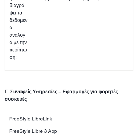
διαγρά
ψει τα
δεδομέν
α,
ανάλογ
α με την
περίπτω
ση;
Γ. Συναφείς Υπηρεσίες – Εφαρμογές για φορητές
συσκευές
FreeStyle LibreLink
FreeStyle Libre 3 App