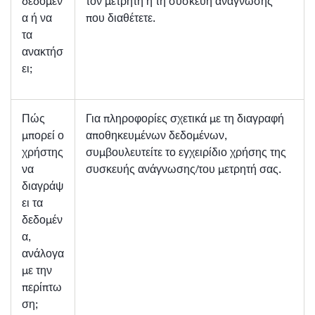
δεδομέν
τον μετρητή ή τη συσκευή ανάγνωσης
α ή να
που διαθέτετε.
τα
ανακτήσ
ει;
Πώς
Για πληροφορίες σχετικά με τη διαγραφή
μπορεί ο
αποθηκευμένων δεδομένων,
χρήστης
συμβουλευτείτε το εγχειρίδιο χρήσης της
να
συσκευής ανάγνωσης/του μετρητή σας.
διαγράψ
ει τα
δεδομέν
α,
ανάλογα
με την
περίπτω
ση;