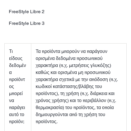
FreeStyle Libre 2
FreeStyle Libre 3
Τι
Τα προϊόντα μπορούν να παράγουν
είδους
ορισμένα δεδομένα προσωπικού
δεδομέν
χαρακτήρα (π.χ. μετρήσεις γλυκόζης)
α
καθώς και ορισμένα μη προσωπικού
προϊόντ
χαρακτήρα σχετικά με την απόδοση (π.χ.
ος
κωδικοί κατάστασης/βλάβης του
μπορεί
προϊόντος), τη χρήση (π.χ. διάρκεια και
να
χρόνος χρήσης) και το περιβάλλον (π.χ.
παράγει
θερμοκρασία) του προϊόντος, τα οποία
αυτό το
δημιουργούνται από τη χρήση του
προϊόν;
προϊόντος.