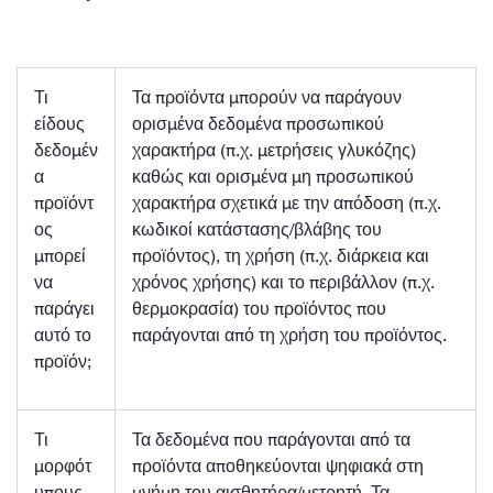
Τι
Τα προϊόντα μπορούν να παράγουν
είδους
ορισμένα δεδομένα προσωπικού
δεδομέν
χαρακτήρα (π.χ. μετρήσεις γλυκόζης)
α
καθώς και ορισμένα μη προσωπικού
προϊόντ
χαρακτήρα σχετικά με την απόδοση (π.χ.
ος
κωδικοί κατάστασης/βλάβης του
μπορεί
προϊόντος), τη χρήση (π.χ. διάρκεια και
να
χρόνος χρήσης) και το περιβάλλον (π.χ.
παράγει
θερμοκρασία) του προϊόντος που
αυτό το
παράγονται από τη χρήση του προϊόντος.
προϊόν;
Τι
Τα δεδομένα που παράγονται από τα
μορφότ
προϊόντα αποθηκεύονται ψηφιακά στη
υπους
μνήμη του αισθητήρα/μετρητή. Τα