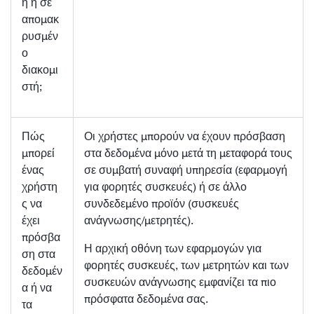
ή ή σε
απομακ
ρυσμέν
ο
διακομι
στή;
Πώς
Οι χρήστες μπορούν να έχουν πρόσβαση
μπορεί
στα δεδομένα μόνο μετά τη μεταφορά τους
ένας
σε συμβατή συναφή υπηρεσία (εφαρμογή
χρήστη
για φορητές συσκευές) ή σε άλλο
ς να
συνδεδεμένο προϊόν (συσκευές
έχει
ανάγνωσης/μετρητές).
πρόσβα
Η αρχική οθόνη των εφαρμογών για
ση στα
φορητές συσκευές, των μετρητών και των
δεδομέν
συσκευών ανάγνωσης εμφανίζει τα πιο
α ή να
πρόσφατα δεδομένα σας.
τα