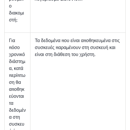
ο
διακομι
στή;
Για
Τα δεδομένα που είναι αποθηκευμένα στις
πόσο
συσκευές παραμένουν στη συσκευή και
χρονικό
είναι στη διάθεση του χρήστη.
διάστημ
α, κατά
περίπτω
ση θα
αποθηκ
εύονται
τα
δεδομέν
α στη
συσκευ