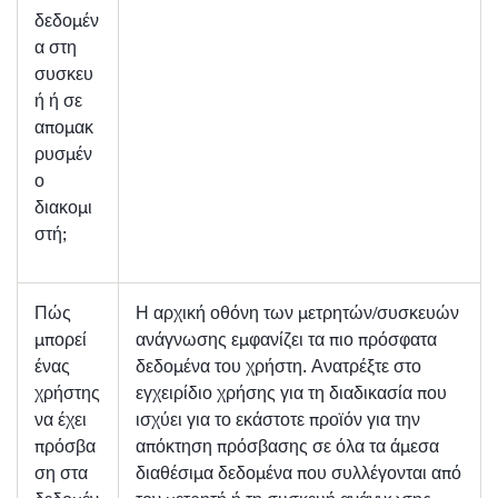
δεδομέν
α στη
συσκευ
ή ή σε
απομακ
ρυσμέν
ο
διακομι
στή;
Πώς
Η αρχική οθόνη των μετρητών/συσκευών
μπορεί
ανάγνωσης εμφανίζει τα πιο πρόσφατα
ένας
δεδομένα του χρήστη. Ανατρέξτε στο
χρήστης
εγχειρίδιο χρήσης για τη διαδικασία που
να έχει
ισχύει για το εκάστοτε προϊόν για την
πρόσβα
απόκτηση πρόσβασης σε όλα τα άμεσα
ση στα
διαθέσιμα δεδομένα που συλλέγονται από