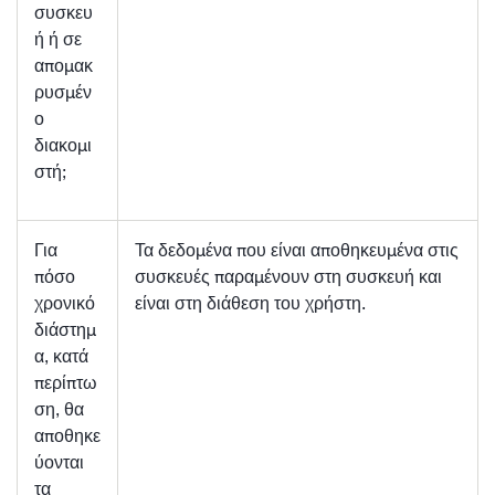
συσκευ
ή ή σε
απομακ
ρυσμέν
ο
διακομι
στή;
Για
Τα δεδομένα που είναι αποθηκευμένα στις
πόσο
συσκευές παραμένουν στη συσκευή και
χρονικό
είναι στη διάθεση του χρήστη.
διάστημ
α, κατά
περίπτω
ση, θα
αποθηκε
ύονται
τα