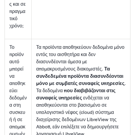
ς και σε
πραγμα
τικό
χρόνο;
Το
Τα προϊόντα αποθηκεύουν δεδομένα μόνο
προϊόν
εντός του αισθητήρα και δεν
αυτό
διασυνδέονται άμεσα με
μπορεί
απομακρυσμένους διακομιστές.
Τα
να
συνδεδεμένα προϊόντα διασυνδέονται
αποθηκ
μόνο με συμβατές συναφείς υπηρεσίες
.
εύει
Τα δεδομένα
που διαβιβάζονται στις
δεδομέν
συναφείς υπηρεσίες
ενδέχεται να
α στη
αποθηκεύονται στο βασισμένο σε
συσκευ
υπολογιστικό νέφος (cloud) σύστημα
ή ή σε
διαχείρισης δεδομένων LibreView της
απομακ
Abbott, εάν επιλέξετε να δημιουργήσετε
ρυσμέν
λογαριασμό LibreView.