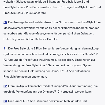
weiterhin Glukosedaten für bis zu 8 Stunden (FreeStyle Libre 2 und
FreeStyle Libre 2 Plus Sensoren) bzw. bis zu 15 Tage (FreeStyle Libre 3 und
FreeStyle Libre 3 Plus Sensoren).
30
. Die Aussage basiert auf der Anzahl der Nutzer:innen des FreeStyle Libre
Messsystems weltweit im Vergleich zu der Nutzeranzahl anderer führender
sensorbasierter Glukose-Messsysteme für den persönlichen Gebrauch.
Daten liegen vor. Abbott Diabetes Care Inc.
31
. Der FreeStyle Libre 3 Plus Sensor ist zur Verwendung mit dem myLoop
®
System zur automatischen Insulindosierung, einschliesslich der CamAPS
FX App und der YpsoPump Insulinpumpe, freigegeben. Einzelheiten zur
Verwendung der FreeStyle Libre 3 Sensoren mit dem myLoop System
®
können Sie den im Lieferumfang der CamAPS
FX App enthaltenen
Produktinformationen entnehmen.
®
32
. LibreLinkUp ist kompatibel mit der Omnipod
5 Cloud-Verbindung, die
®
durch die Verknüpfung mit der Omnipod
ID, hergestellt werden kann.
33
. Die CamAPS FX App ist nur mit bestimmten Mobilgeräten und