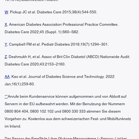
W
. Pickup JC et al. Diabetes Care 2015;38(4):544-550.
X
. American Diabetes Association Professional Practice Committee.
Diabetes Care 2022;45 (Suppl. 1):S60–S82.
Y
. Campbell FM et al. Pediatr Diabetes 2018;19(7):1294–301.
Z
. Deshmukh H, et al. Assoc of Brit Clin Diabetol (ABCD) Nationwide Audit.
Diabetes Care 2020;43:2153–2160.
AA
. Kao et al. Journal of Diabetes Science and Technology. 2022
Jan;16(1):259-60.
**
Anrufe beim Kundenservice können aufgenommen und von Abbott auf
Servern in der EU aufbewahrt werden. Mit der Benutzung der Nummern
0800 804 404, 0800 102 102 und 0800 330 333 stimmen Sie diesem
Vorgehen zu. Kostenlos aus dem schweizerischen Fest- und Mobilfunknetz
im Inland.
Der Sensor der FreeStyle Libre Glukose-Messsysteme («Sensor») ist bei