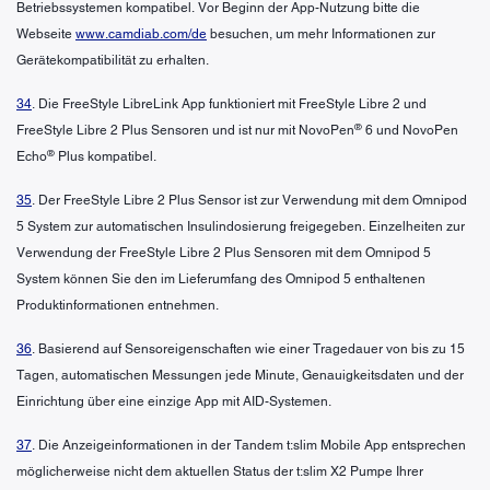
Betriebssystemen kompatibel. Vor Beginn der App-Nutzung bitte die
Webseite
www.camdiab.com/de
besuchen, um mehr Informationen zur
Gerätekompatibilität zu erhalten.
34
. Die FreeStyle LibreLink App funktioniert mit FreeStyle Libre 2 und
®
FreeStyle Libre 2 Plus Sensoren und ist nur mit NovoPen
6 und NovoPen
®
Echo
Plus kompatibel.
35
. Der FreeStyle Libre 2 Plus Sensor ist zur Verwendung mit dem Omnipod
5 System zur automatischen Insulindosierung freigegeben. Einzelheiten zur
Verwendung der FreeStyle Libre 2 Plus Sensoren mit dem Omnipod 5
System können Sie den im Lieferumfang des Omnipod 5 enthaltenen
Produktinformationen entnehmen.
36
. Basierend auf Sensoreigenschaften wie einer Tragedauer von bis zu 15
Tagen, automatischen Messungen jede Minute, Genauigkeitsdaten und der
Einrichtung über eine einzige App mit AID-Systemen.
37
. Die Anzeigeinformationen in der Tandem t:slim Mobile App entsprechen
möglicherweise nicht dem aktuellen Status der t:slim X2 Pumpe Ihrer