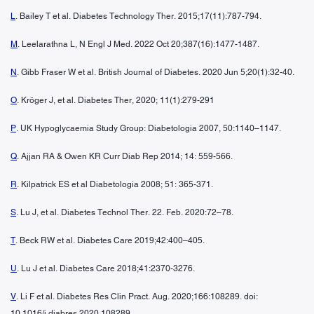
L
. Bailey T et al. Diabetes Technology Ther. 2015;17(11):787-794.
M
. Leelarathna L, N Engl J Med. 2022 Oct 20;387(16):1477-1487.
N
. Gibb Fraser W et al. British Journal of Diabetes. 2020 Jun 5;20(1):32-40.
O
. Kröger J, et al. Diabetes Ther, 2020; 11(1):279-291
P
. UK Hypoglycaemia Study Group: Diabetologia 2007, 50:1140–1147.
Q
. Ajjan RA & Owen KR Curr Diab Rep 2014; 14: 559-566.
R
. Kilpatrick ES et al Diabetologia 2008; 51: 365-371.
S
. Lu J, et al. Diabetes Technol Ther. 22. Feb. 2020:72–78.
T
. Beck RW et al. Diabetes Care 2019;42:400–405.
U
. Lu J et al. Diabetes Care 2018;41:2370-3276.
V
. Li F et al. Diabetes Res Clin Pract. Aug. 2020;166:108289. doi:
10.1016/j.diabres.2020.108289.