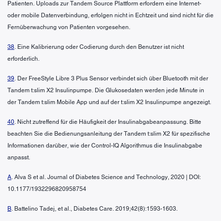
Patienten. Uploads zur Tandem Source Plattform erfordern eine Internet-
oder mobile Datenverbindung, erfolgen nicht in Echtzeit und sind nicht für die
Fernüberwachung von Patienten vorgesehen.
38
. Eine Kalibrierung oder Codierung durch den Benutzer ist nicht
erforderlich.
39
. Der FreeStyle Libre 3 Plus Sensor verbindet sich über Bluetooth mit der
Tandem t:slim X2 Insulinpumpe. Die Glukosedaten werden jede Minute in
der Tandem t:slim Mobile App und auf der t:slim X2 Insulinpumpe angezeigt.
40
. Nicht zutreffend für die Häufigkeit der Insulinabgabeanpassung. Bitte
beachten Sie die Bedienungsanleitung der Tandem t:slim X2 für spezifische
Informationen darüber, wie der Control-IQ Algorithmus die Insulinabgabe
anpasst.
A
. Alva S et al. Journal of Diabetes Science and Technology, 2020 | DOI:
10.1177/1932296820958754
B
. Battelino Tadej, et al., Diabetes Care. 2019;42(8):1593-1603.