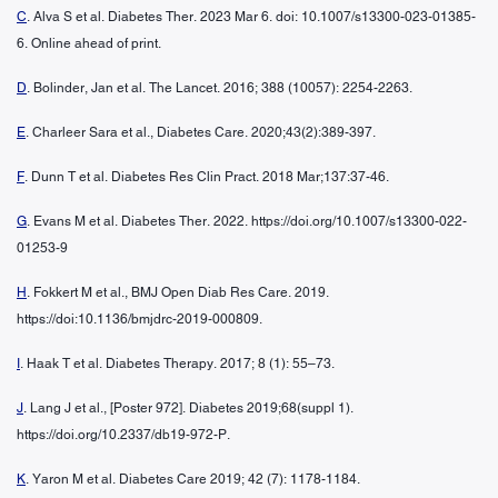
C
. Alva S et al. Diabetes Ther. 2023 Mar 6. doi: 10.1007/s13300-023-01385-
6. Online ahead of print.
D
. Bolinder, Jan et al. The Lancet. 2016; 388 (10057): 2254-2263.
E
. Charleer Sara et al., Diabetes Care. 2020;43(2):389-397.
F
. Dunn T et al. Diabetes Res Clin Pract. 2018 Mar;137:37-46.
G
. Evans M et al. Diabetes Ther. 2022. https://doi.org/10.1007/s13300-022-
01253-9
H
. Fokkert M et al., BMJ Open Diab Res Care. 2019.
https://doi:10.1136/bmjdrc-2019-000809.
I
. Haak T et al. Diabetes Therapy. 2017; 8 (1): 55–73.
J
. Lang J et al., [Poster 972]. Diabetes 2019;68(suppl 1).
https://doi.org/10.2337/db19-972-P.
K
. Yaron M et al. Diabetes Care 2019; 42 (7): 1178-1184.