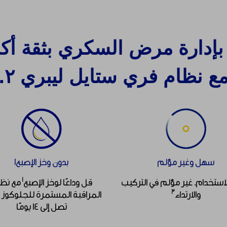
بإدارة مرض السكري بثقة أكب
ع نظام فري ستايل ليبري ٢.
سهل وغير مؤلم
بدون وخز الإصبع١
١
ستخدام. غير مؤلم في التركيب
قل وداعًا لوخز الإصبع
مع نظ
٣
والارتداء
المراقبة المستمرة للجلوكوز 
تصل إلى 14 يومًا