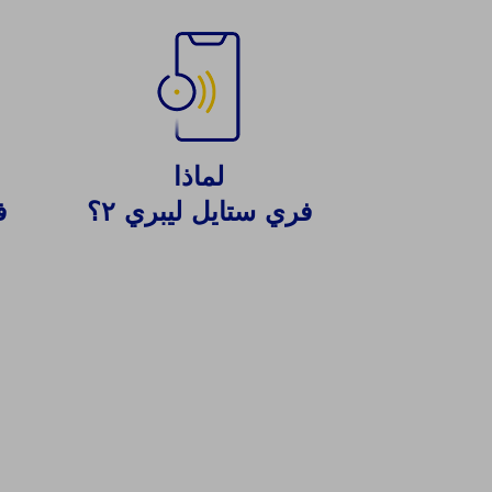
لماذا
فري ستايل ليبري ٢؟
ف