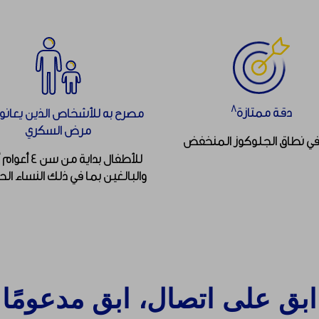
٨
دقة ممتازة
مصرح به للأشخاص الذين يعانو
مرض السكري
في نطاق الجلوكوز المنخفض
للأطفال بداية من سن
والبالغين بما في ذلك النساء ال
ابق على اتصال، ابق مدعومًا