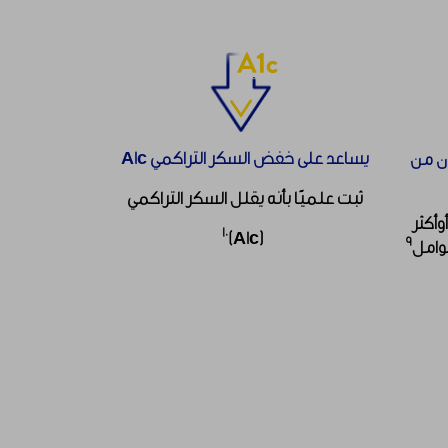
يساعد على خفض السكر التراكمي A1c
ن من
ثبت علميًا بأنه يقلل السكر التراكمي
 4 أعوام أوأكثر
١٠
(A1c)
٩
حوامل