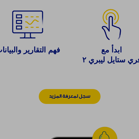
ابدأ مع
فهم التقارير والبيانا
ري ستايل ليبري ٢
سجل لمعرفة المزيد