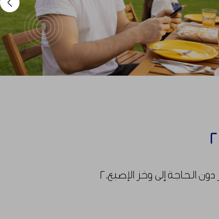
xt
 الحاجة إلى وخز الإصبع.٢