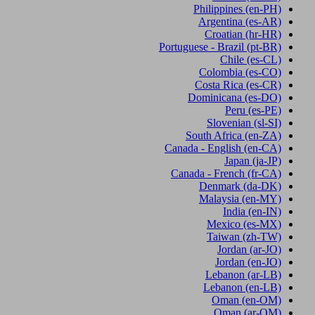
Philippines
(en-PH)
Argentina
(es-AR)
Croatian
(hr-HR)
Portuguese - Brazil
(pt-BR)
Chile
(es-CL)
Colombia
(es-CO)
Costa Rica
(es-CR)
Dominicana
(es-DO)
Peru
(es-PE)
Slovenian
(sl-SI)
South Africa
(en-ZA)
Canada - English
(en-CA)
Japan
(ja-JP)
Canada - French
(fr-CA)
Denmark
(da-DK)
Malaysia
(en-MY)
India
(en-IN)
Mexico
(es-MX)
Taiwan
(zh-TW)
Jordan
(ar-JO)
Jordan
(en-JO)
Lebanon
(ar-LB)
Lebanon
(en-LB)
Oman
(en-OM)
Oman
(ar-OM)