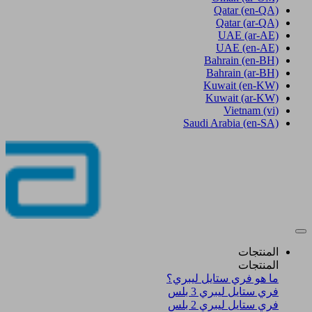
Qatar
(en-QA)
Qatar
(ar-QA)
UAE
(ar-AE)
UAE
(en-AE)
Bahrain
(en-BH)
Bahrain
(ar-BH)
Kuwait
(en-KW)
Kuwait
(ar-KW)
Vietnam
(vi)
Saudi Arabia
(en-SA)
المنتجات
المنتجات
ما هو فري ستايل ليبري؟
فري ستايل ليبري 3 بلس​
فري ستايل ليبري 2 بلس​