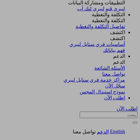
التطبيقات ومشاركة البيانات
ليبري ڤيو
ليبري لنك آب
التكلفة والتغطية
التكلفة والتغطية
تفاصيل التكلفة والتغطية
اكتشف​
اكتشف​
أساسيات فري ستايل ليبري
فهم بياناتك
الدعم
الدعم
الأسئلة الشائعة
تواصل معنا
مراكز خدمة فري ستايل ليبري
سجّل الآن​
نموذج استبدال المجس
اطلب الآن
اطلب الآن
English
الدعم
تواصل معنا