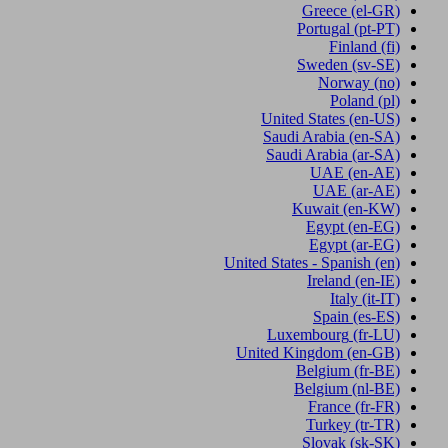
Greece
(el-GR)
Portugal
(pt-PT)
Finland
(fi)
Sweden
(sv-SE)
Norway
(no)
Poland
(pl)
United States
(en-US)
Saudi Arabia
(en-SA)
Saudi Arabia
(ar-SA)
UAE
(en-AE)
UAE
(ar-AE)
Kuwait
(en-KW)
Egypt
(en-EG)
Egypt
(ar-EG)
United States - Spanish
(en)
Ireland
(en-IE)
Italy
(it-IT)
Spain
(es-ES)
Luxembourg
(fr-LU)
United Kingdom
(en-GB)
Belgium
(fr-BE)
Belgium
(nl-BE)
France
(fr-FR)
Turkey
(tr-TR)
Slovak
(sk-SK)