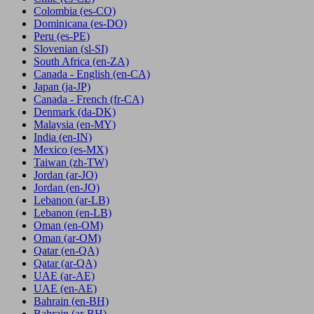
Colombia
(es-CO)
Dominicana
(es-DO)
Peru
(es-PE)
Slovenian
(sl-SI)
South Africa
(en-ZA)
Canada - English
(en-CA)
Japan
(ja-JP)
Canada - French
(fr-CA)
Denmark
(da-DK)
Malaysia
(en-MY)
India
(en-IN)
Mexico
(es-MX)
Taiwan
(zh-TW)
Jordan
(ar-JO)
Jordan
(en-JO)
Lebanon
(ar-LB)
Lebanon
(en-LB)
Oman
(en-OM)
Oman
(ar-OM)
Qatar
(en-QA)
Qatar
(ar-QA)
UAE
(ar-AE)
UAE
(en-AE)
Bahrain
(en-BH)
Bahrain
(ar-BH)