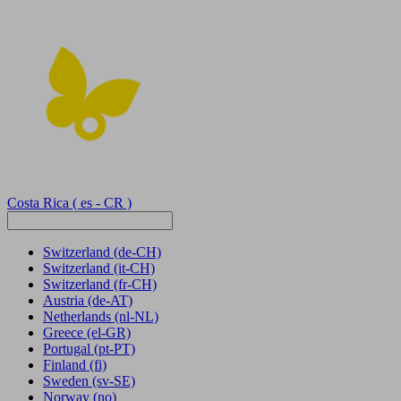
Costa Rica
( es - CR )
Switzerland
(de-CH)
Switzerland
(it-CH)
Switzerland
(fr-CH)
Austria
(de-AT)
Netherlands
(nl-NL)
Greece
(el-GR)
Portugal
(pt-PT)
Finland
(fi)
Sweden
(sv-SE)
Norway
(no)