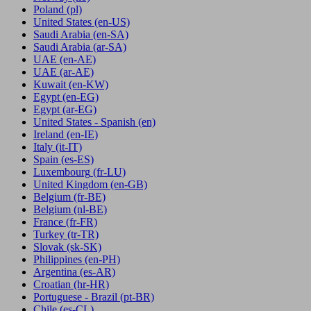
Poland
(pl)
United States
(en-US)
Saudi Arabia
(en-SA)
Saudi Arabia
(ar-SA)
UAE
(en-AE)
UAE
(ar-AE)
Kuwait
(en-KW)
Egypt
(en-EG)
Egypt
(ar-EG)
United States - Spanish
(en)
Ireland
(en-IE)
Italy
(it-IT)
Spain
(es-ES)
Luxembourg
(fr-LU)
United Kingdom
(en-GB)
Belgium
(fr-BE)
Belgium
(nl-BE)
France
(fr-FR)
Turkey
(tr-TR)
Slovak
(sk-SK)
Philippines
(en-PH)
Argentina
(es-AR)
Croatian
(hr-HR)
Portuguese - Brazil
(pt-BR)
Chile
(es-CL)