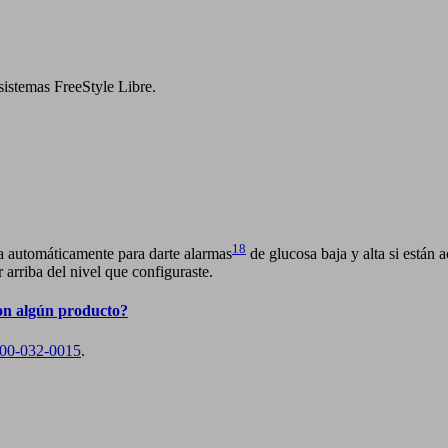
sistemas FreeStyle Libre.
18
a automáticamente para darte alarmas
de glucosa baja y alta si están a
r arriba del nivel que configuraste.
on algún producto?
00-032-0015
.