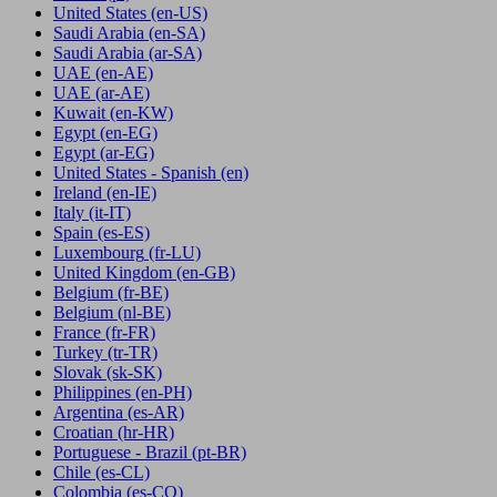
United States
(en-US)
Saudi Arabia
(en-SA)
Saudi Arabia
(ar-SA)
UAE
(en-AE)
UAE
(ar-AE)
Kuwait
(en-KW)
Egypt
(en-EG)
Egypt
(ar-EG)
United States - Spanish
(en)
Ireland
(en-IE)
Italy
(it-IT)
Spain
(es-ES)
Luxembourg
(fr-LU)
United Kingdom
(en-GB)
Belgium
(fr-BE)
Belgium
(nl-BE)
France
(fr-FR)
Turkey
(tr-TR)
Slovak
(sk-SK)
Philippines
(en-PH)
Argentina
(es-AR)
Croatian
(hr-HR)
Portuguese - Brazil
(pt-BR)
Chile
(es-CL)
Colombia
(es-CO)