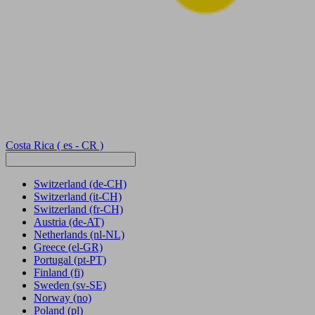
Costa Rica
( es - CR )
Switzerland
(de-CH)
Switzerland
(it-CH)
Switzerland
(fr-CH)
Austria
(de-AT)
Netherlands
(nl-NL)
Greece
(el-GR)
Portugal
(pt-PT)
Finland
(fi)
Sweden
(sv-SE)
Norway
(no)
Poland
(pl)