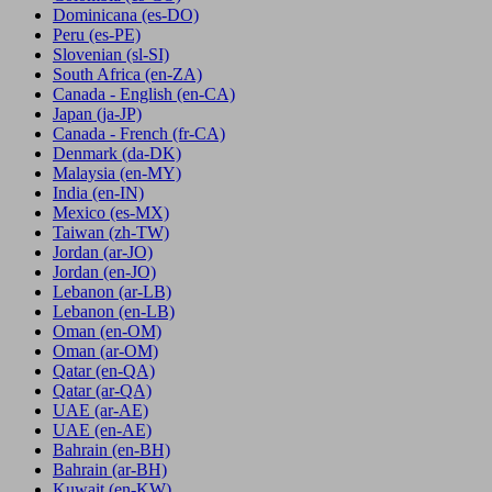
Dominicana
(es-DO)
Peru
(es-PE)
Slovenian
(sl-SI)
South Africa
(en-ZA)
Canada - English
(en-CA)
Japan
(ja-JP)
Canada - French
(fr-CA)
Denmark
(da-DK)
Malaysia
(en-MY)
India
(en-IN)
Mexico
(es-MX)
Taiwan
(zh-TW)
Jordan
(ar-JO)
Jordan
(en-JO)
Lebanon
(ar-LB)
Lebanon
(en-LB)
Oman
(en-OM)
Oman
(ar-OM)
Qatar
(en-QA)
Qatar
(ar-QA)
UAE
(ar-AE)
UAE
(en-AE)
Bahrain
(en-BH)
Bahrain
(ar-BH)
Kuwait
(en-KW)