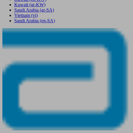
Kuwait
(ar-KW)
Saudi Arabia
(ar-SA)
Vietnam
(vi)
Saudi Arabia
(en-SA)