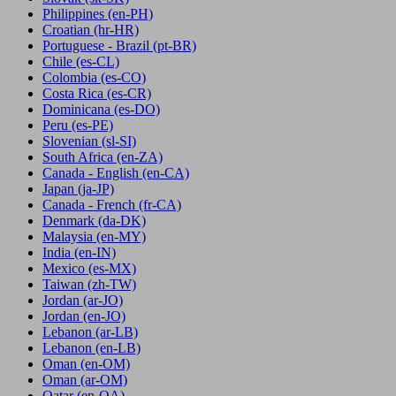
Philippines
(en-PH)
Croatian
(hr-HR)
Portuguese - Brazil
(pt-BR)
Chile
(es-CL)
Colombia
(es-CO)
Costa Rica
(es-CR)
Dominicana
(es-DO)
Peru
(es-PE)
Slovenian
(sl-SI)
South Africa
(en-ZA)
Canada - English
(en-CA)
Japan
(ja-JP)
Canada - French
(fr-CA)
Denmark
(da-DK)
Malaysia
(en-MY)
India
(en-IN)
Mexico
(es-MX)
Taiwan
(zh-TW)
Jordan
(ar-JO)
Jordan
(en-JO)
Lebanon
(ar-LB)
Lebanon
(en-LB)
Oman
(en-OM)
Oman
(ar-OM)
Qatar
(en-QA)