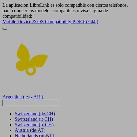
La aplicación LibreLink es solo compatible con ciertos teléfonos,
para conocer los modelos compatibles revisa la guía de
compatibilidad:
Mobile Device & OS Compatibility PDF (675kb)
Argentina
( es - AR )
Switzerland
(de-CH)
Switzerland
(it-CH)
Switzerland
(fr-CH)
Austria
(de-AT)
Netherlands
(nl-NL)