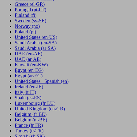
Greece
(el-GR)
Portugal
(pt-PT)
Finland
(fi)
Sweden
(sv-SE)
Norway
(no)
Poland
(pl)
United States
(en-US)
Saudi Arabia
(en-SA)
Saudi Arabia
(ar-SA)
UAE
(en-AE)
UAE
(ar-AE)
Kuwait
(en-KW)
Egypt
(en-EG)
Egypt
(ar-EG)
United States - Spanish
(en)
Ireland
(en-IE)
Italy
(it-IT)
Spain
(es-ES)
Luxembourg
(fr-LU)
United Kingdom
(en-GB)
Belgium
(fr-BE)
Belgium
(nl-BE)
France
(fr-FR)
Turkey
(tr-TR)
Slovak
(sk-SK)