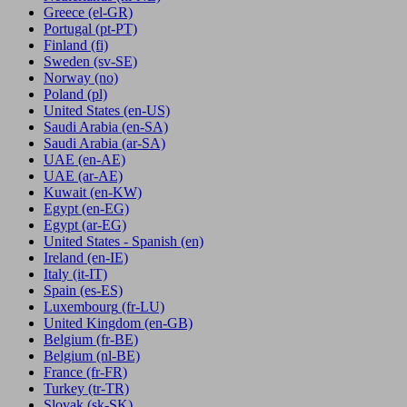
Greece
(el-GR)
Portugal
(pt-PT)
Finland
(fi)
Sweden
(sv-SE)
Norway
(no)
Poland
(pl)
United States
(en-US)
Saudi Arabia
(en-SA)
Saudi Arabia
(ar-SA)
UAE
(en-AE)
UAE
(ar-AE)
Kuwait
(en-KW)
Egypt
(en-EG)
Egypt
(ar-EG)
United States - Spanish
(en)
Ireland
(en-IE)
Italy
(it-IT)
Spain
(es-ES)
Luxembourg
(fr-LU)
United Kingdom
(en-GB)
Belgium
(fr-BE)
Belgium
(nl-BE)
France
(fr-FR)
Turkey
(tr-TR)
Slovak
(sk-SK)