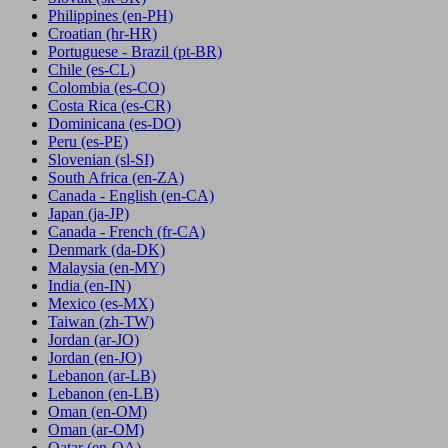
Philippines
(en-PH)
Croatian
(hr-HR)
Portuguese - Brazil
(pt-BR)
Chile
(es-CL)
Colombia
(es-CO)
Costa Rica
(es-CR)
Dominicana
(es-DO)
Peru
(es-PE)
Slovenian
(sl-SI)
South Africa
(en-ZA)
Canada - English
(en-CA)
Japan
(ja-JP)
Canada - French
(fr-CA)
Denmark
(da-DK)
Malaysia
(en-MY)
India
(en-IN)
Mexico
(es-MX)
Taiwan
(zh-TW)
Jordan
(ar-JO)
Jordan
(en-JO)
Lebanon
(ar-LB)
Lebanon
(en-LB)
Oman
(en-OM)
Oman
(ar-OM)
Qatar
(en-QA)