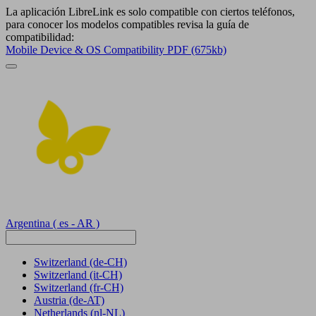
La aplicación LibreLink es solo compatible con ciertos teléfonos,
para conocer los modelos compatibles revisa la guía de
compatibilidad:
Mobile Device & OS Compatibility PDF (675kb)
Argentina
( es - AR )
Switzerland
(de-CH)
Switzerland
(it-CH)
Switzerland
(fr-CH)
Austria
(de-AT)
Netherlands
(nl-NL)