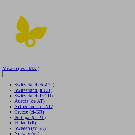
Mexico
( es - MX )
Switzerland
(de-CH)
Switzerland
(it-CH)
Switzerland
(fr-CH)
Austria
(de-AT)
Netherlands
(nl-NL)
Greece
(el-GR)
Portugal
(pt-PT)
Finland
(fi)
Sweden
(sv-SE)
Norway
(no)