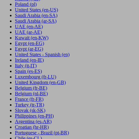
Poland
(pl)
United States
(en-US)
Saudi Arabia
(en-SA)
Saudi Arabia
(ar-SA)
UAE
(en-AE)
UAE
(ar-AE)
Kuwait
(en-KW)
Egypt
(en-EG)
Egypt
(ar-EG)
United States - Spanish
(en)
Ireland
(en-IE)
Italy
(it-IT)
Spain
(es-ES)
Luxembourg
(fr-LU)
United Kingdom
(en-GB)
Belgium
(fr-BE)
Belgium
(nl-BE)
France
(fr-FR)
Turkey
(tr-TR)
Slovak
(sk-SK)
Philippines
(en-PH)
Argentina
(es-AR)
Croatian
(hr-HR)
Portuguese - Brazil
(pt-BR)
Chile
(es-CL)