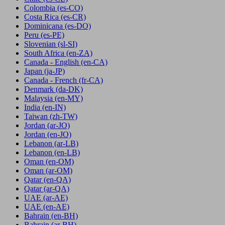
Colombia
(es-CO)
Costa Rica
(es-CR)
Dominicana
(es-DO)
Peru
(es-PE)
Slovenian
(sl-SI)
South Africa
(en-ZA)
Canada - English
(en-CA)
Japan
(ja-JP)
Canada - French
(fr-CA)
Denmark
(da-DK)
Malaysia
(en-MY)
India
(en-IN)
Taiwan
(zh-TW)
Jordan
(ar-JO)
Jordan
(en-JO)
Lebanon
(ar-LB)
Lebanon
(en-LB)
Oman
(en-OM)
Oman
(ar-OM)
Qatar
(en-QA)
Qatar
(ar-QA)
UAE
(ar-AE)
UAE
(en-AE)
Bahrain
(en-BH)
Bahrain
(ar-BH)