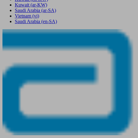
Kuwait
(ar-KW)
Saudi Arabia
(ar-SA)
Vietnam
(vi)
Saudi Arabia
(en-SA)