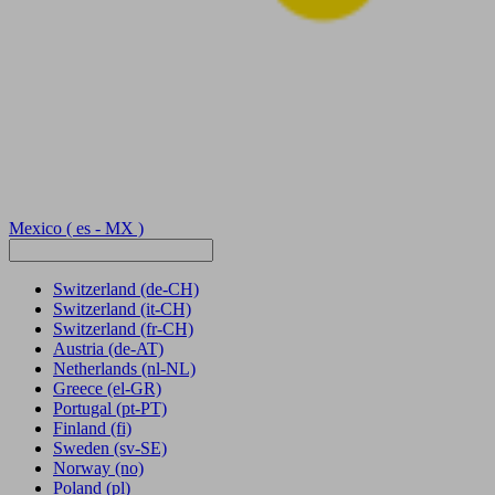
Mexico
( es - MX )
Switzerland
(de-CH)
Switzerland
(it-CH)
Switzerland
(fr-CH)
Austria
(de-AT)
Netherlands
(nl-NL)
Greece
(el-GR)
Portugal
(pt-PT)
Finland
(fi)
Sweden
(sv-SE)
Norway
(no)
Poland
(pl)