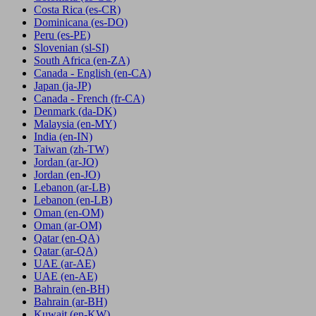
Costa Rica
(es-CR)
Dominicana
(es-DO)
Peru
(es-PE)
Slovenian
(sl-SI)
South Africa
(en-ZA)
Canada - English
(en-CA)
Japan
(ja-JP)
Canada - French
(fr-CA)
Denmark
(da-DK)
Malaysia
(en-MY)
India
(en-IN)
Taiwan
(zh-TW)
Jordan
(ar-JO)
Jordan
(en-JO)
Lebanon
(ar-LB)
Lebanon
(en-LB)
Oman
(en-OM)
Oman
(ar-OM)
Qatar
(en-QA)
Qatar
(ar-QA)
UAE
(ar-AE)
UAE
(en-AE)
Bahrain
(en-BH)
Bahrain
(ar-BH)
Kuwait
(en-KW)