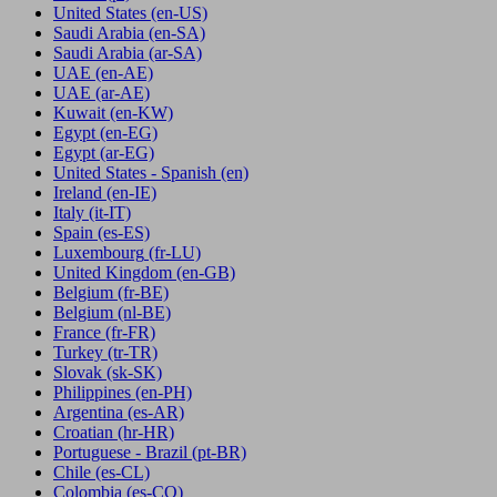
United States
(en-US)
Saudi Arabia
(en-SA)
Saudi Arabia
(ar-SA)
UAE
(en-AE)
UAE
(ar-AE)
Kuwait
(en-KW)
Egypt
(en-EG)
Egypt
(ar-EG)
United States - Spanish
(en)
Ireland
(en-IE)
Italy
(it-IT)
Spain
(es-ES)
Luxembourg
(fr-LU)
United Kingdom
(en-GB)
Belgium
(fr-BE)
Belgium
(nl-BE)
France
(fr-FR)
Turkey
(tr-TR)
Slovak
(sk-SK)
Philippines
(en-PH)
Argentina
(es-AR)
Croatian
(hr-HR)
Portuguese - Brazil
(pt-BR)
Chile
(es-CL)
Colombia
(es-CO)