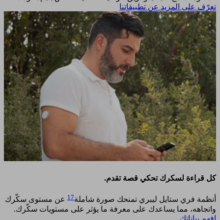
تعرّف على المزيد عن تطبيقاتنا
كل قراءة لسكرك تحكي قصة تقدم.
17
أنظمة فري ستايل ليبري تمنحك صورة شاملة
عن مستوى سكّرك
واتجاهه، مما يساعدك على معرفة ما يؤثر على مستويات سكّرك.
افهم بياناتك