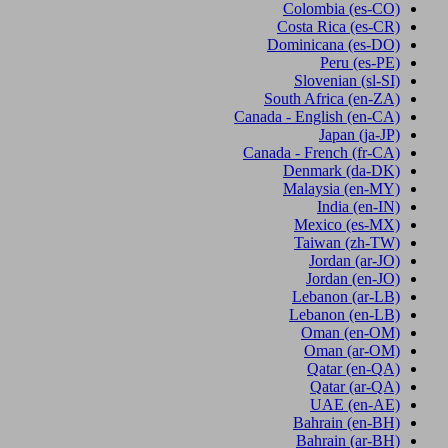
Colombia
(es-CO)
Costa Rica
(es-CR)
Dominicana
(es-DO)
Peru
(es-PE)
Slovenian
(sl-SI)
South Africa
(en-ZA)
Canada - English
(en-CA)
Japan
(ja-JP)
Canada - French
(fr-CA)
Denmark
(da-DK)
Malaysia
(en-MY)
India
(en-IN)
Mexico
(es-MX)
Taiwan
(zh-TW)
Jordan
(ar-JO)
Jordan
(en-JO)
Lebanon
(ar-LB)
Lebanon
(en-LB)
Oman
(en-OM)
Oman
(ar-OM)
Qatar
(en-QA)
Qatar
(ar-QA)
UAE
(en-AE)
Bahrain
(en-BH)
Bahrain
(ar-BH)