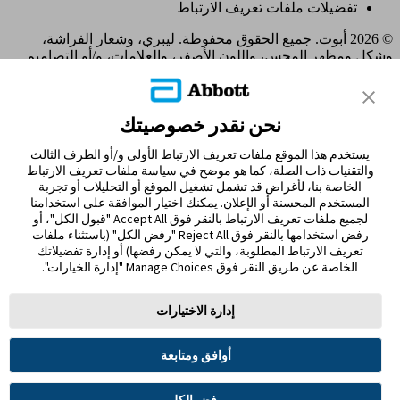
تفضيلات ملفات تعريف الارتباط
© 2026 أبوت. جميع الحقوق محفوظة. ليبري، وشعار الفراشة،
وشكل ومظهر المجس، واللون الأصفر، والعلامات، و/أو التصاميم
ذات الصلة، تُعدّ ملكية فكرية لمجموعة شركات أبوت في مناطق
مختلفة. العلامات التجارية الأخرى مملوكة لأصحابها المعنيين. لا يجوز
استخدام أي علامة تجارية، أو اسم تجاري، أو تصميم تجاري مملوك
نحن نقدر خصوصيتك
لشركة أبوت على هذا الموقع دون الحصول على تصريح كتابي مسبق
من شركة أبوت لابوراتوريز، باستثناء تحديد المنتج أو الخدمات التابعة
يستخدم هذا الموقع ملفات تعريف الارتباط الأولى و/أو الطرف الثالث
للشركة. تم تصميم هذا الموقع والمعلومات الواردة فيه للاستخدام
والتقنيات ذات الصلة، كما هو موضح في سياسة ملفات تعريف الارتباط
من قبل المقيمين في الإمارات العربية المتحدة. الصور والبيانات
الخاصة بنا، لأغراض قد تشمل تشغيل الموقع أو التحليلات أو تجربة
المُحاكية لأغراض توضيحية فقط و ليست بياناتأ و حالات مرضية
المستخدم المحسنة أو الإعلان. يمكنك اختيار الموافقة على استخدامنا
حقيقية.
لجميع ملفات تعريف الارتباط بالنقر فوق Accept All "قبول الكل"، أو
ADC-122480 v2.0
رفض استخدامها بالنقر فوق Reject All "رفض الكل" (باستثناء ملفات
MOHAP UM9J5F84-221025 Expiry 21/10/2026
تعريف الارتباط المطلوبة، والتي لا يمكن رفضها) أو إدارة تفضيلاتك
الخاصة عن طريق النقر فوق Manage Choices "إدارة الخيارات".
مغادرة الصفحة؟
إدارة الاختيارات
سيؤدي النقر فوق الارتباط "نعم" أدناه إلى نقلك إلى موقع ويب آخر
غير Abbott Laboratories. الروابط التي توجهك إلى مواقع أخرى لا
تخضع لسيطرة مختبرات أبوت. ولذلك ، فإن شركة أبوت لابوراتوريز
أوافق ومتابعة
ليست مسؤولة عن محتوى هذه المواقع أو أي روابط أخرى قد تظهر
على هذا الموقع. توفر مختبرات أبوت هذه الروابط فقط من باب