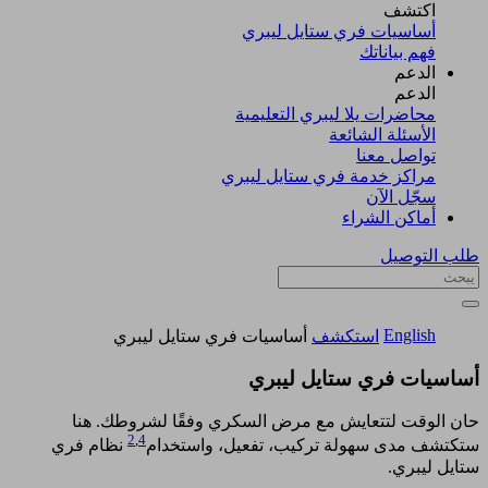
اكتشف​
أساسيات فري ستايل ليبري
فهم بياناتك
الدعم
الدعم
محاضرات يلا ليبري التعليمية
الأسئلة الشائعة
تواصل معنا
مراكز خدمة فري ستايل ليبري
سجّل الآن​
أماكن الشراء
طلب التوصيل
English
استكشف
أساسيات فري ستايل ليبري
أساسيات فري ستايل ليبري
حان الوقت لتتعايش مع مرض السكري وفقًا لشروطك. هنا
2
,
4
ستكتشف مدى سهولة تركيب، تفعيل، واستخدام
نظام فري
ستايل ليبري.