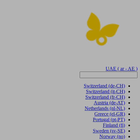
UAE
( ar - AE )
Switzerland
(de-CH)
Switzerland
(it-CH)
Switzerland
(fr-CH)
Austria
(de-AT)
Netherlands
(nl-NL)
Greece
(el-GR)
Portugal
(pt-PT)
Finland
(fi)
Sweden
(sv-SE)
Norway
(no)