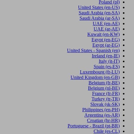
Poland
(pl)
United States
(en-US)
Saudi Arabia
(en-SA)
Saudi Arabia
(ar-SA)
UAE
(en-AE)
UAE
(ar-AE)
Kuwait
(en-KW)
Egypt
(en-EG)
Egypt
(ar-EG)
United States - Spanish
(en)
Ireland
(en-IE)
Italy
(it-IT)
Spain
(es-ES)
Luxembourg
(fr-LU)
United Kingdom
(en-GB)
Belgium
(fr-BE)
Belgium
(nl-BE)
France
(fr-FR)
Turkey
(tr-TR)
Slovak
(sk-SK)
Philippines
(en-PH)
Argentina
(es-AR)
Croatian
(hr-HR)
Portuguese - Brazil
(pt-BR)
Chile
(es-CL)