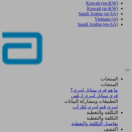
Kuwait
(en-KW)
Kuwait
(ar-KW)
Saudi Arabia
(ar-SA)
Vietnam
(vi)
Saudi Arabia
(en-SA)
المنتجات
المنتجات
ما هو فري ستايل ليبري؟
فري ستايل ليبري 2 بلس​
التطبيقات ومشاركة البيانات
ليبري ڤيو
ليبري لنك آب
التكلفة والتغطية
التكلفة والتغطية
تفاصيل التكلفة والتغطية
اكتشف​