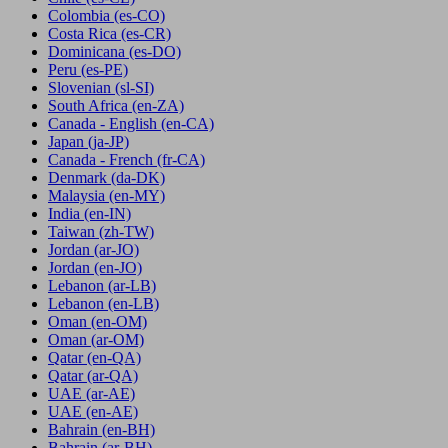
Colombia
(es-CO)
Costa Rica
(es-CR)
Dominicana
(es-DO)
Peru
(es-PE)
Slovenian
(sl-SI)
South Africa
(en-ZA)
Canada - English
(en-CA)
Japan
(ja-JP)
Canada - French
(fr-CA)
Denmark
(da-DK)
Malaysia
(en-MY)
India
(en-IN)
Taiwan
(zh-TW)
Jordan
(ar-JO)
Jordan
(en-JO)
Lebanon
(ar-LB)
Lebanon
(en-LB)
Oman
(en-OM)
Oman
(ar-OM)
Qatar
(en-QA)
Qatar
(ar-QA)
UAE
(ar-AE)
UAE
(en-AE)
Bahrain
(en-BH)
Bahrain
(ar-BH)