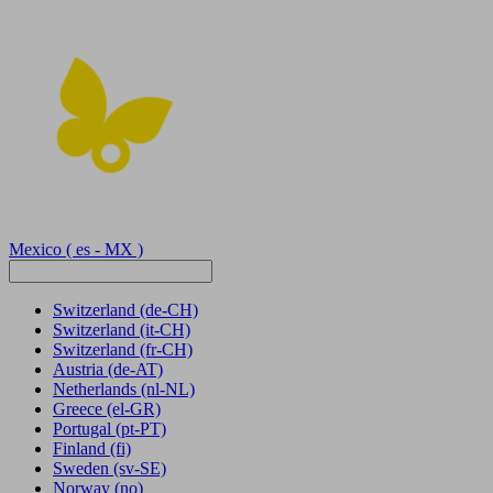
Mexico
( es - MX )
Switzerland
(de-CH)
Switzerland
(it-CH)
Switzerland
(fr-CH)
Austria
(de-AT)
Netherlands
(nl-NL)
Greece
(el-GR)
Portugal
(pt-PT)
Finland
(fi)
Sweden
(sv-SE)
Norway
(no)