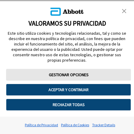
VALORAMOS SU PRIVACIDAD
Este sitio utiliza cookies y tecnologías relacionadas, tal y como se
describe en nuestra política de privacidad, con fines que pueden
incluir el funcionamiento del sitio, el análisis, la mejora de la
experiencia del usuario o la publicidad. Usted puede optar por
MANTÉNGASE EN CONTACTO
consentir nuestro uso de estas tecnologías, o gestionar sus
propias preferencias.
GESTIONAR OPCIONES
Términos de uso
Política de privacidad
ACEPTAR Y CONTINUAR
Preferencias sobre cookies
©2026 Abbott. La cubierta del sensor, FreeStyle, Libre, y las marcas
RECHAZAR TODAS
comerciales relacionadas son marcas de Abbott. Consulta a tu
médico y lee las instrucciones de uso. Sensor Reg. San. 1090E2017
SSA. Lector Reg. San. 1602E2022 SSA. Sensor FreeStyle Libre 2
Política de Privacidad
Política de Cookies
Tracker Details
Plus Reg. San. 0995E2025 SSA. Lector FreeStyle Libre 2 Reg.
San. 0997E2025 SSA.2025 Abbott ADC-118676 v3.0 03/2026 No.