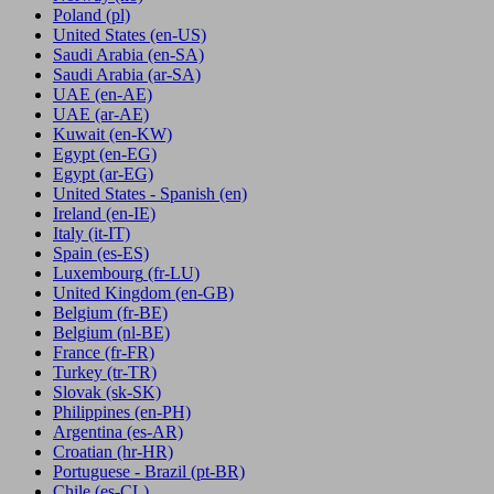
Poland
(pl)
United States
(en-US)
Saudi Arabia
(en-SA)
Saudi Arabia
(ar-SA)
UAE
(en-AE)
UAE
(ar-AE)
Kuwait
(en-KW)
Egypt
(en-EG)
Egypt
(ar-EG)
United States - Spanish
(en)
Ireland
(en-IE)
Italy
(it-IT)
Spain
(es-ES)
Luxembourg
(fr-LU)
United Kingdom
(en-GB)
Belgium
(fr-BE)
Belgium
(nl-BE)
France
(fr-FR)
Turkey
(tr-TR)
Slovak
(sk-SK)
Philippines
(en-PH)
Argentina
(es-AR)
Croatian
(hr-HR)
Portuguese - Brazil
(pt-BR)
Chile
(es-CL)