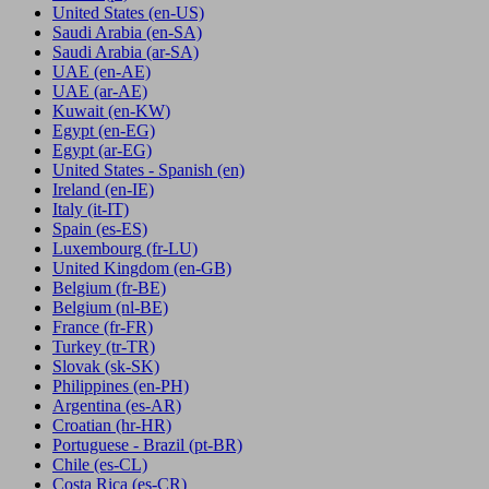
United States
(en-US)
Saudi Arabia
(en-SA)
Saudi Arabia
(ar-SA)
UAE
(en-AE)
UAE
(ar-AE)
Kuwait
(en-KW)
Egypt
(en-EG)
Egypt
(ar-EG)
United States - Spanish
(en)
Ireland
(en-IE)
Italy
(it-IT)
Spain
(es-ES)
Luxembourg
(fr-LU)
United Kingdom
(en-GB)
Belgium
(fr-BE)
Belgium
(nl-BE)
France
(fr-FR)
Turkey
(tr-TR)
Slovak
(sk-SK)
Philippines
(en-PH)
Argentina
(es-AR)
Croatian
(hr-HR)
Portuguese - Brazil
(pt-BR)
Chile
(es-CL)
Costa Rica
(es-CR)