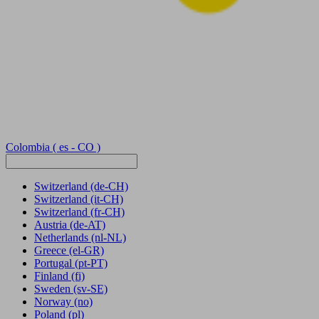
Colombia
( es - CO )
Switzerland
(de-CH)
Switzerland
(it-CH)
Switzerland
(fr-CH)
Austria
(de-AT)
Netherlands
(nl-NL)
Greece
(el-GR)
Portugal
(pt-PT)
Finland
(fi)
Sweden
(sv-SE)
Norway
(no)
Poland
(pl)