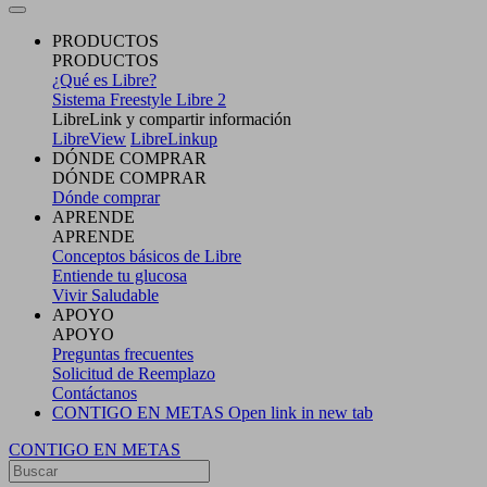
PRODUCTOS
PRODUCTOS
¿Qué es Libre?
Sistema Freestyle Libre 2
LibreLink y compartir información
LibreView
LibreLinkup
DÓNDE COMPRAR
DÓNDE COMPRAR
Dónde comprar
APRENDE
APRENDE
Conceptos básicos de Libre
Entiende tu glucosa
Vivir Saludable
APOYO
APOYO
Preguntas frecuentes
Solicitud de Reemplazo
Contáctanos
CONTIGO EN METAS
Open link in new tab
CONTIGO EN METAS