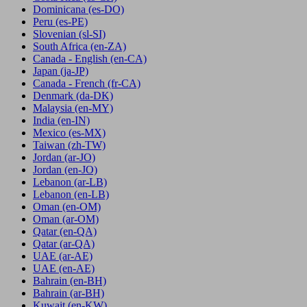
Dominicana
(es-DO)
Peru
(es-PE)
Slovenian
(sl-SI)
South Africa
(en-ZA)
Canada - English
(en-CA)
Japan
(ja-JP)
Canada - French
(fr-CA)
Denmark
(da-DK)
Malaysia
(en-MY)
India
(en-IN)
Mexico
(es-MX)
Taiwan
(zh-TW)
Jordan
(ar-JO)
Jordan
(en-JO)
Lebanon
(ar-LB)
Lebanon
(en-LB)
Oman
(en-OM)
Oman
(ar-OM)
Qatar
(en-QA)
Qatar
(ar-QA)
UAE
(ar-AE)
UAE
(en-AE)
Bahrain
(en-BH)
Bahrain
(ar-BH)
Kuwait
(en-KW)