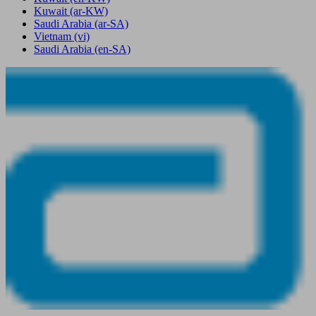
Kuwait
(ar-KW)
Saudi Arabia
(ar-SA)
Vietnam
(vi)
Saudi Arabia
(en-SA)