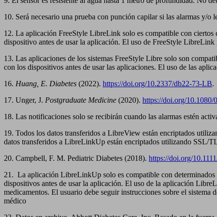
9. El sensor es resistente al agua hasta 1 metro de profundidad. No d
10. Será necesario una prueba con punción capilar si las alarmas y/o l
12. La aplicación FreeStyle LibreLink solo es compatible con ciertos d
dispositivo antes de usar la aplicación. El uso de FreeStyle LibreLink
13. Las aplicaciones de los sistemas FreeStyle Libre solo son compati
con los dispositivos antes de usar las aplicaciones. El uso de las apli
16.
Huang, E. Diabetes
(2022).
https://doi.org/10.2337/db22-73-LB
.
17. Unger, J.
Postgraduate Medicine
(2020).
https://doi.org/10.108
18. Las notificaciones solo se recibirán cuando las alarmas estén activa
19. Todos los datos transferidos a LibreView están encriptados utiliz
datos transferidos a LibreLinkUp están encriptados utilizando SSL/TL
20. Campbell, F. M. Pediatric Diabetes (2018).
https://doi.org/10.111
21. La aplicación LibreLinkUp solo es compatible con determinados d
dispositivos antes de usar la aplicación. El uso de la aplicación Libr
medicamentos. El usuario debe seguir instrucciones sobre el sistema
médico