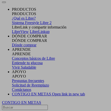
PRODUCTOS
PRODUCTOS
¿Qué es Libre?
Sistema Freestyle Libre 2
LibreLink y compartir información
LibreView
LibreLinkup
DÓNDE COMPRAR
DÓNDE COMPRAR
Dónde comprar
APRENDE
APRENDE
Conceptos básicos de Libre
Entiende tu glucosa
Vivir Saludable
APOYO
APOYO
Preguntas frecuentes
Solicitud de Reemplazo
Contáctanos
CONTIGO EN METAS
Open link in new tab
CONTIGO EN METAS