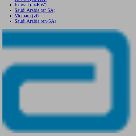
Kuwait
(ar-KW)
Saudi Arabia
(ar-SA)
Vietnam
(vi)
Saudi Arabia
(en-SA)