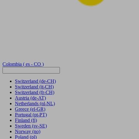
Colombia
( es - CO )
Switzerland
(de-CH)
Switzerland
(it-CH)
Switzerland
(fr-CH)
Austria
(de-AT)
Netherlands
(nl-NL)
Greece
(el-GR)
Portugal
(pt-PT)
Finland
(fi)
Sweden
(sv-SE)
Norway
(no)
Poland
(pl)