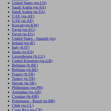
United States
(en-US)
Saudi Arabia
(en-SA)
Saudi Arabia
(ar-SA)
UAE
(en-AE)
UAE
(ar-AE)
Kuwait
(en-KW)
Egypt
(en-EG)
Egypt
(ar-EG)
United States - Spanish
(en)
Ireland
(en-IE)
Italy
(it-IT)
Spain
(es-ES)
Luxembourg
(fr-LU)
United Kingdom
(en-GB)
Belgium
(fr-BE)
Belgium
(nl-BE)
France
(fr-FR)
Turkey
(tr-TR)
Slovak
(sk-SK)
Philippines
(en-PH)
Argentina
(es-AR)
Croatian
(hr-HR)
Portuguese - Brazil
(pt-BR)
Chile
(es-CL)
Costa Rica
(es-CR)