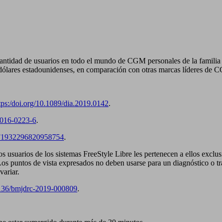
cantidad de usuarios en todo el mundo de CGM personales de la familia
dólares estadounidenses, en comparación con otras marcas líderes de 
tps:/doi.org/10.1089/dia.2019.0142
.
0-016-0223-6
.
%2F1932296820958754
.
os usuarios de los sistemas FreeStyle Libre les pertenecen a ellos exclus
Los puntos de vista expresados no deben usarse para un diagnóstico o 
variar.
.1136/bmjdrc-2019-000809
.