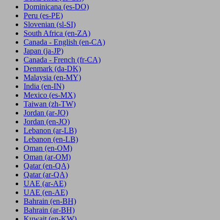
Dominicana
(es-DO)
Peru
(es-PE)
Slovenian
(sl-SI)
South Africa
(en-ZA)
Canada - English
(en-CA)
Japan
(ja-JP)
Canada - French
(fr-CA)
Denmark
(da-DK)
Malaysia
(en-MY)
India
(en-IN)
Mexico
(es-MX)
Taiwan
(zh-TW)
Jordan
(ar-JO)
Jordan
(en-JO)
Lebanon
(ar-LB)
Lebanon
(en-LB)
Oman
(en-OM)
Oman
(ar-OM)
Qatar
(en-QA)
Qatar
(ar-QA)
UAE
(ar-AE)
UAE
(en-AE)
Bahrain
(en-BH)
Bahrain
(ar-BH)
Kuwait
(en-KW)