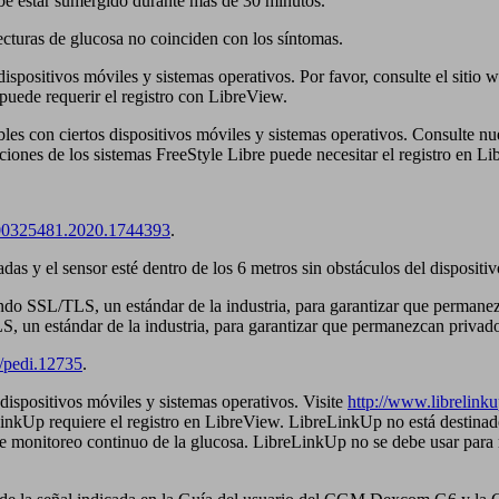
ebe estar sumergido durante más de 30 minutos.
ecturas de glucosa no coinciden con los síntomas.
ispositivos móviles y sistemas operativos. Por favor, consulte el sitio
 puede requerir el registro con LibreView.
bles con ciertos dispositivos móviles y sistemas operativos. Consulte n
caciones de los sistemas FreeStyle Libre puede necesitar el registro en L
0/00325481.2020.1744393
.
das y el sensor esté dentro de los 6 metros sin obstáculos del dispositiv
ando SSL/TLS, un estándar de la industria, para garantizar que permane
S, un estándar de la industria, para garantizar que permanezcan privado
1/pedi.12735
.
ispositivos móviles y sistemas operativos. Visite
http://www.librelink
eLinkUp requiere el registro en LibreView. LibreLinkUp no está destinad
 de monitoreo continuo de la glucosa. LibreLinkUp no se debe usar para