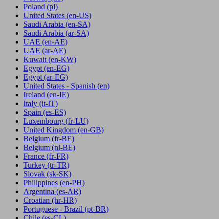
Poland
(pl)
United States
(en-US)
Saudi Arabia
(en-SA)
Saudi Arabia
(ar-SA)
UAE
(en-AE)
UAE
(ar-AE)
Kuwait
(en-KW)
Egypt
(en-EG)
Egypt
(ar-EG)
United States - Spanish
(en)
Ireland
(en-IE)
Italy
(it-IT)
Spain
(es-ES)
Luxembourg
(fr-LU)
United Kingdom
(en-GB)
Belgium
(fr-BE)
Belgium
(nl-BE)
France
(fr-FR)
Turkey
(tr-TR)
Slovak
(sk-SK)
Philippines
(en-PH)
Argentina
(es-AR)
Croatian
(hr-HR)
Portuguese - Brazil
(pt-BR)
Chile
(es-CL)