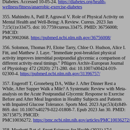
Diabetes. Accessed 10-05-24.
https://diabetes.org/health-
wellness/fitness/anaerobic-exercise-diabetes
355. Mahindru A, Patil P, Agrawal V. Role of Physical Activity on
Mental Health and Well-Being: A Review. Cureus. 2023 Jan
7;15(1):e33475. doi: 10.7759/cureus.33475. PMID: 36756008;
PMCID:
PMC9902068.
https://pubmed.ncbi.nlm.nih.gov/36756008/
356. Solomon, Thomas PJ, Eloise Tarry, Chloe O. Hudson, Alice I.
Fitt, and Matthew J. Laye. "Immediate post-breakfast physical
activity improves interstitial postprandial glycemia: a comparison of
different activity-meal timings." Pflügers Archiv-European Journal
of Physiology 472 (2020): 271-280. doi: 10.1007/s00424-019-
02300-4.
https://pubmed.ncbi.nlm.nih.gov/31396757/
357. Engeroff T, Groneberg DA, Wilke J. After Dinner Rest a
While, After Supper Walk a Mile? A Systematic Review with Meta-
analysis on the Acute Postprandial Glycemic Response to Exercise
Before and After Meal Ingestion in Healthy Subjects and Patients
with Impaired Glucose Tolerance. Sports Med. 2023 Apr;53(4):849-
869. doi: 10.1007/s40279-022-01808-7. Epub 2023 Jan 30. PMID:
36715875; PMCID:
PMC10036272.
https://pmc.ncbi.nlm.nih.gov/articles/PMC10036272/
358. Moghetti P et al. Sport Sciences for Health (2021) 17:1–