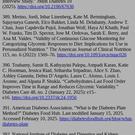
Interview Study.” JMIR Diabetes 10
(2025).
https://doi.org/10.2196/67636
389. Merino, Jordi, Inbar Linenberg, Kate M. Bermingham,
Sajaysurya Ganesh, Elco Bakker, Linda M. Delahanty, Andrew T.
Chan, Joan Capdevila Pujol, Jonathan Wolf, Haya Al Khatib, Paul
W. Franks, Tim D. Spector, Jose M. Ordovas, Sarah E. Berry, and
Ana M. Valdes. “Validity of Continuous Glucose Monitoring for
Categorizing Glycemic Responses to Diet: Implications for Use in
Personalized Nutrition.” The American Journal of Clinical Nutrition
115, no. 6 (2022): 1569–76.
https://doi.org/10.1093/ajcn/nqac026
390. Touhamy, Samir II, Kathyayini Palepu, Ampadi Karan, Katie
C. Hootman, Jessica Riad, Sriharsha Sripadrao, Alice S. Zhao,
Ashley Giannita, Debra D’Angelo, Laura C. Alonso, Louis J.
Aronne, and Alpana P. Shukla. “Carbohydrates-Last Food Order
Improves Time in Range and Reduces Glycemic Variability.”
Diabetes Care 48, no. 2 (January 22, 2025): e15–
e16.
https://doi.org/10.2337/dc24-1956
391. American Diabetes Association. “What is the Diabetes Plate
Method?” Diabetes Food Hub. Last modified January 15, 2025.
Accessed February 10, 2025.
https://diabetesfoodhub.org/blog/what-
diabetes-plate
392. National Institute of Diabetes and Digestive and Kidney