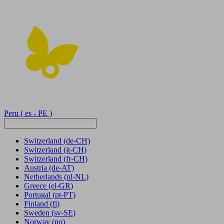
Peru
( es - PE )
Switzerland
(de-CH)
Switzerland
(it-CH)
Switzerland
(fr-CH)
Austria
(de-AT)
Netherlands
(nl-NL)
Greece
(el-GR)
Portugal
(pt-PT)
Finland
(fi)
Sweden
(sv-SE)
Norway
(no)