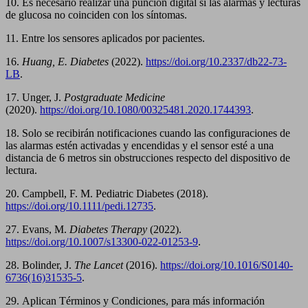
10. Es necesario realizar una punción digital si las alarmas y lecturas
de glucosa no coinciden con los síntomas.
11. Entre los sensores aplicados por pacientes.
16.
Huang, E. Diabetes
(2022).
https://doi.org/10.2337/db22-73-
LB
.
17. Unger, J.
Postgraduate Medicine
(2020).
https://doi.org/10.1080/00325481.2020.1744393
.
18. Solo se recibirán notificaciones cuando las configuraciones de
las alarmas estén activadas y encendidas y el sensor esté a una
distancia de 6 metros sin obstrucciones respecto del dispositivo de
lectura.
20. Campbell, F. M. Pediatric Diabetes (2018).
https://doi.org/10.1111/pedi.12735
.
27. Evans, M.
Diabetes Therapy
(2022).
https://doi.org/10.1007/s13300-022-01253-9
.
28. Bolinder, J.
The Lancet
(2016).
https://doi.org/10.1016/S0140-
6736(16)31535-5
.
29. Aplican Términos y Condiciones, para más información