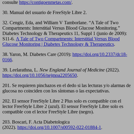
consulte
https://contigoenmetas.com/
.
30. Manual del usuario de FreeStyle Libre 2.
32. Cengiz, Eda, and William V Tamborlane. “A Tale of Two
Compartments: Interstitial Versus Blood Glucose Monitoring.”
Diabetes Technology & Therapeutics 11, Suppl 1 (junio de 2009):
S11-6.
A Tale of Two Compartments: Interstitial Versus Blood
Glucose Monitoring | Diabetes Technology & Therapeutics
.
38. Yaron, M. Diabetes Care (2019):
https://doi.org/10.2337/dc18-
0166
.
39. Leelarathna, L.
New England Journal of Medicine
(2022).
https://doi.org/10.1056/nejmoa2205650
.
201. Se requieren pinchazos en el dedo si las lecturas y/o alarmas de
glucosa no coinciden con los síntomas o las expectativas.
202. El sensor FreeStyle Libre 2 Plus solo es compatible con el
lector FreeStyle Libre 2 (azul). El sensor FreeStyle Libre solo es
compatible con el lector FreeStyle Libre (negro).
203. Boscari, F. Acta Diabetologica
(2022).
https://doi.org/10.1007/s00592-022-01884-1
.