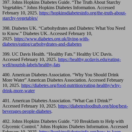
397. Johns Hopkins Diabetes Guide. “The Truth About Starchy
Vegetables.” Johns Hopkins Diabetes Information. Accessed
February 10, 2025.
https://hopkinsdiabetesinfo.org/the-truth-about-
starchy-vegetables/
398. Diabetes UK. “Carbohydrates and Diabetes: What You Need
to Know.” Diabetes UK. Accessed February 10,
2025.
https://www.diabetes.org.uk/living-with-
diabetes/eating/carbohydrates-and-diabetes
399. UC Davis Health. “Healthy Fats.” Healthy UC Davis.
Accessed February 10, 2025.
https://healthy.ucdavis.edu/eating-
well/nourish-labels/healthy-fats
400. American Diabetes Association. “Why You Should Drink
More Water” American Diabetes Association. Accessed February
10, 2025.
https://diabetes.org/food-nutrition/eating-healthy/why-
drink-more-water
401. American Diabetes Association. “What Can I Drink?”
Accessed February 10, 2025.
https://diabetesfoodhub.org/blog/best-
beverages-people-diabetes
.
402. Johns Hopkins Diabetes Guide. “10 Breakfasts to Help with
Glycemic Control.” Johns Hopkins Diabetes Information. Accessed
February 10, 2025.
https://hopkinsdiabetesinfo.org/how-to-keep-