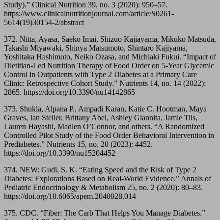
Study).” Clinical Nutrition 39, no. 3 (2020): 950–57.
https://www.clinicalnutritionjournal.com/article/S0261-
5614(19)30154-2/abstract
372. Nitta, Ayasa, Saeko Imai, Shizuo Kajiayama, Mikuko Matsuda,
Takashi Miyawaki, Shinya Matsumoto, Shintaro Kajiyama,
Yoshitaka Hashimoto, Neiko Ozasa, and Michiaki Fukui. “Impact of
Dietitian-Led Nutrition Therapy of Food Order on 5-Year Glycemic
Control in Outpatients with Type 2 Diabetes at a Primary Care
Clinic: Retrospective Cohort Study.” Nutrients 14, no. 14 (2022):
2865. https://doi.org/10.3390/nu14142865
373. Shukla, Alpana P., Ampadi Karan, Katie C. Hootman, Maya
Graves, Ian Steller, Brittany Abel, Ashley Giannita, Jamie Tils,
Lauren Hayashi, Madlen O’Connor, and others. “A Randomized
Controlled Pilot Study of the Food Order Behavioral Intervention in
Prediabetes.” Nutrients 15, no. 20 (2023): 4452.
https://doi.org/10.3390/nu15204452
374. NEW: Gudi, S. K. “Eating Speed and the Risk of Type 2
Diabetes: Explorations Based on Real-World Evidence.” Annals of
Pediatric Endocrinology & Metabolism 25, no. 2 (2020): 80–83.
https://doi.org/10.6065/apem.2040028.014
375. CDC. “Fiber: The Carb That Helps You Manage Diabetes.”