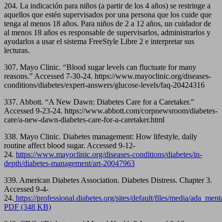
204. La indicación para niños (a partir de los 4 años) se restringe a
aquellos que estén supervisados por una persona que los cuide que
tenga al menos 18 años. Para niños de 2 a 12 años, un cuidador de
al menos 18 años es responsable de supervisarlos, administrarlos y
ayudarlos a usar el sistema FreeStyle Libre 2 e interpretar sus
lecturas.
307. Mayo Clinic. “Blood sugar levels can fluctuate for many
reasons.” Accessed 7-30-24. https://www.mayoclinic.org/diseases-
conditions/diabetes/expert-answers/glucose-levels/faq-20424316
337. Abbott. “A New Dawn: Diabetes Care for a Caretaker.”
Accessed 9-23-24. https://www.abbott.com/corpnewsroom/diabetes-
care/a-new-dawn-diabetes-care-for-a-caretaker.html
338. Mayo Clinic. Diabetes management: How lifestyle, daily
routine affect blood sugar. Accessed 9-12-
24.
https://www.mayoclinic.org/diseases-conditions/diabetes/in-
depth/diabetes-management/art-20047963
339. American Diabetes Association. Diabetes Distress. Chapter 3.
Accessed 9-4-
24.
https://professional.diabetes.org/sites/default/files/media/ada_m
PDF (348 KB)