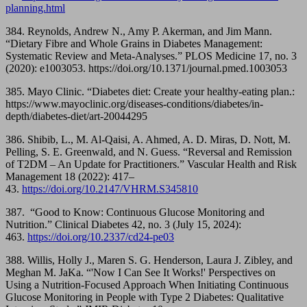
planning.html
384. Reynolds, Andrew N., Amy P. Akerman, and Jim Mann.
“Dietary Fibre and Whole Grains in Diabetes Management:
Systematic Review and Meta-Analyses.” PLOS Medicine 17, no. 3
(2020): e1003053. https://doi.org/10.1371/journal.pmed.1003053
385. Mayo Clinic. “Diabetes diet: Create your healthy-eating plan.:
https://www.mayoclinic.org/diseases-conditions/diabetes/in-
depth/diabetes-diet/art-20044295
386. Shibib, L., M. Al-Qaisi, A. Ahmed, A. D. Miras, D. Nott, M.
Pelling, S. E. Greenwald, and N. Guess. “Reversal and Remission
of T2DM – An Update for Practitioners.” Vascular Health and Risk
Management 18 (2022): 417–
43.
https://doi.org/10.2147/VHRM.S345810
387. “Good to Know: Continuous Glucose Monitoring and
Nutrition.” Clinical Diabetes 42, no. 3 (July 15, 2024):
463.
https://doi.org/10.2337/cd24-pe03
388. Willis, Holly J., Maren S. G. Henderson, Laura J. Zibley, and
Meghan M. JaKa. “'Now I Can See It Works!' Perspectives on
Using a Nutrition-Focused Approach When Initiating Continuous
Glucose Monitoring in People with Type 2 Diabetes: Qualitative