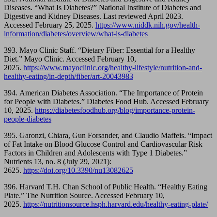
Diseases. “What Is Diabetes?” National Institute of Diabetes and
Digestive and Kidney Diseases. Last reviewed April 2023.
Accessed February 25, 2025.
https://www.niddk.nih.gov/health-
information/diabetes/overview/what-is-diabetes
393. Mayo Clinic Staff. “Dietary Fiber: Essential for a Healthy
Diet.” Mayo Clinic. Accessed February 10,
2025.
https://www.mayoclinic.org/healthy-lifestyle/nutrition-and-
healthy-eating/in-depth/fiber/art-20043983
394. American Diabetes Association. “The Importance of Protein
for People with Diabetes.” Diabetes Food Hub. Accessed February
10, 2025.
https://diabetesfoodhub.org/blog/importance-protein-
people-diabetes
395. Garonzi, Chiara, Gun Forsander, and Claudio Maffeis. “Impact
of Fat Intake on Blood Glucose Control and Cardiovascular Risk
Factors in Children and Adolescents with Type 1 Diabetes.”
Nutrients 13, no. 8 (July 29, 2021):
2625.
https://doi.org/10.3390/nu13082625
396. Harvard T.H. Chan School of Public Health. “Healthy Eating
Plate.” The Nutrition Source. Accessed February 10,
2025.
https://nutritionsource.hsph.harvard.edu/healthy-eating-plate/