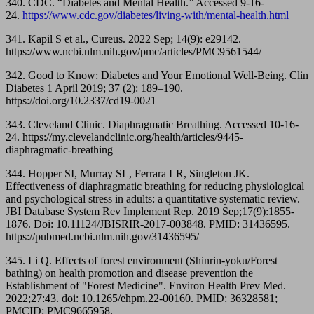
340. CDC. “Diabetes and Mental Health.” Accessed 9-16-
24.
https://www.cdc.gov/diabetes/living-with/mental-health.html
341. Kapil S et al., Cureus. 2022 Sep; 14(9): e29142.
https://www.ncbi.nlm.nih.gov/pmc/articles/PMC9561544/
342. Good to Know: Diabetes and Your Emotional Well-Being. Clin
Diabetes 1 April 2019; 37 (2): 189–190.
https://doi.org/10.2337/cd19-0021
343. Cleveland Clinic. Diaphragmatic Breathing. Accessed 10-16-
24. https://my.clevelandclinic.org/health/articles/9445-
diaphragmatic-breathing
344. Hopper SI, Murray SL, Ferrara LR, Singleton JK.
Effectiveness of diaphragmatic breathing for reducing physiological
and psychological stress in adults: a quantitative systematic review.
JBI Database System Rev Implement Rep. 2019 Sep;17(9):1855-
1876. Doi: 10.11124/JBISRIR-2017-003848. PMID: 31436595.
https://pubmed.ncbi.nlm.nih.gov/31436595/
345. Li Q. Effects of forest environment (Shinrin-yoku/Forest
bathing) on health promotion and disease prevention the
Establishment of "Forest Medicine". Environ Health Prev Med.
2022;27:43. doi: 10.1265/ehpm.22-00160. PMID: 36328581;
PMCID: PMC9665958.