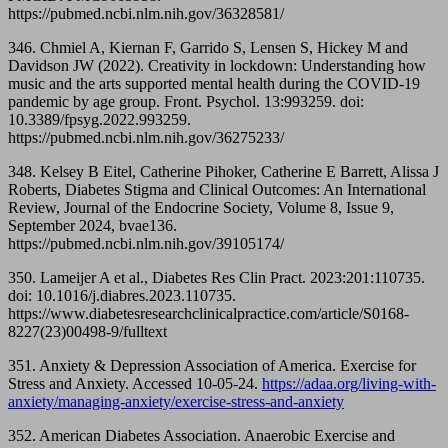
https://pubmed.ncbi.nlm.nih.gov/36328581/
346. Chmiel A, Kiernan F, Garrido S, Lensen S, Hickey M and
Davidson JW (2022). Creativity in lockdown: Understanding how
music and the arts supported mental health during the COVID-19
pandemic by age group. Front. Psychol. 13:993259. doi:
10.3389/fpsyg.2022.993259.
https://pubmed.ncbi.nlm.nih.gov/36275233/
348. Kelsey B Eitel, Catherine Pihoker, Catherine E Barrett, Alissa J
Roberts, Diabetes Stigma and Clinical Outcomes: An International
Review, Journal of the Endocrine Society, Volume 8, Issue 9,
September 2024, bvae136.
https://pubmed.ncbi.nlm.nih.gov/39105174/
350. Lameijer A et al., Diabetes Res Clin Pract. 2023:201:110735.
doi: 10.1016/j.diabres.2023.110735.
https://www.diabetesresearchclinicalpractice.com/article/S0168-
8227(23)00498-9/fulltext
351. Anxiety & Depression Association of America. Exercise for
Stress and Anxiety. Accessed 10-05-24.
https://adaa.org/living-with-
anxiety/managing-anxiety/exercise-stress-and-anxiety
352. American Diabetes Association. Anaerobic Exercise and