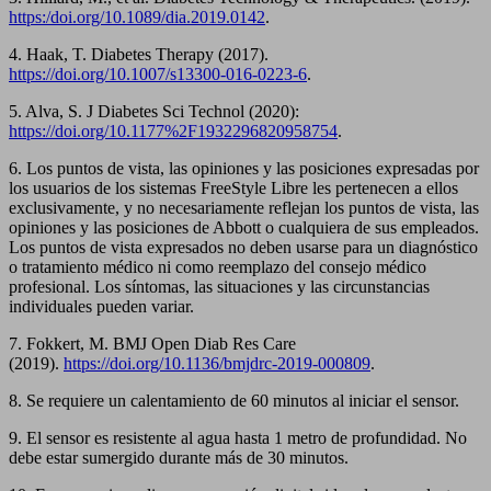
https:/doi.org/10.1089/dia.2019.0142
.
4. Haak, T. Diabetes Therapy (2017).
https://doi.org/10.1007/s13300-016-0223-6
.
5. Alva, S. J Diabetes Sci Technol (2020):
https://doi.org/10.1177%2F1932296820958754
.
6. Los puntos de vista, las opiniones y las posiciones expresadas por
los usuarios de los sistemas FreeStyle Libre les pertenecen a ellos
exclusivamente, y no necesariamente reflejan los puntos de vista, las
opiniones y las posiciones de Abbott o cualquiera de sus empleados.
Los puntos de vista expresados no deben usarse para un diagnóstico
o tratamiento médico ni como reemplazo del consejo médico
profesional. Los síntomas, las situaciones y las circunstancias
individuales pueden variar.
7. Fokkert, M. BMJ Open Diab Res Care
(2019).
https://doi.org/10.1136/bmjdrc-2019-000809
.
8. Se requiere un calentamiento de 60 minutos al iniciar el sensor.
9. El sensor es resistente al agua hasta 1 metro de profundidad. No
debe estar sumergido durante más de 30 minutos.