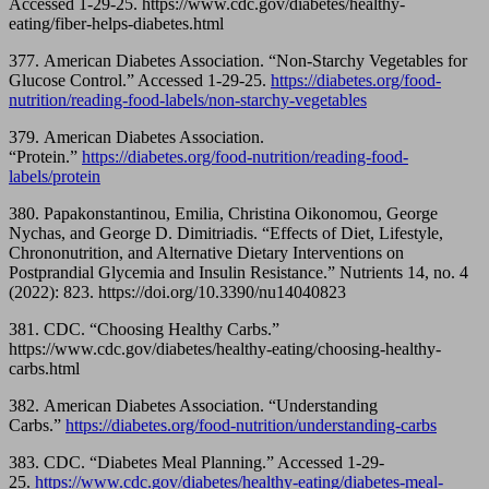
Accessed 1-29-25. https://www.cdc.gov/diabetes/healthy-
eating/fiber-helps-diabetes.html
377. American Diabetes Association. “Non-Starchy Vegetables for
Glucose Control.” Accessed 1-29-25.
https://diabetes.org/food-
nutrition/reading-food-labels/non-starchy-vegetables
379. American Diabetes Association.
“Protein.”
https://diabetes.org/food-nutrition/reading-food-
labels/protein
380. Papakonstantinou, Emilia, Christina Oikonomou, George
Nychas, and George D. Dimitriadis. “Effects of Diet, Lifestyle,
Chrononutrition, and Alternative Dietary Interventions on
Postprandial Glycemia and Insulin Resistance.” Nutrients 14, no. 4
(2022): 823. https://doi.org/10.3390/nu14040823
381. CDC. “Choosing Healthy Carbs.”
https://www.cdc.gov/diabetes/healthy-eating/choosing-healthy-
carbs.html
382. American Diabetes Association. “Understanding
Carbs.”
https://diabetes.org/food-nutrition/understanding-carbs
383. CDC. “Diabetes Meal Planning.” Accessed 1-29-
25.
https://www.cdc.gov/diabetes/healthy-eating/diabetes-meal-