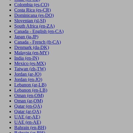
Colombia
(es-CO)
Costa Rica
(es-CR)
Dominicana
(es-DO)
Slovenian
(sl-SI)
South Africa
(en-ZA)
Canada - English
(en-CA)
Japan
(ja-JP)
Canada - French
(fr-CA)
Denmark
(da-DK)
Malaysia
(en-MY)
India
(en-IN)
Mexico
(es-MX)
Taiwan
(zh-TW)
Jordan
(ar-JO)
Jordan
(en-JO)
Lebanon
(ar-LB)
Lebanon
(en-LB)
Oman
(en-OM)
Oman
(ar-OM)
Qatar
(en-QA)
Qatar
(ar-QA)
UAE
(ar-AE)
UAE
(en-AE)
Bahrain
(en-BH)
Bahrain
(ar-BH)