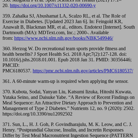
20.
https://doi.org/10.1007/s11332-020-00690-y
359. Zahalka SJ, Abushamat LA, Scalzo RL, et al. The Role of
Exercise in Diabetes. [Updated 2023 Jan 6]. In: Feingold KR,
Anawalt B, Blackman MR, et al., editors. Endotext [Internet]. South
Dartmouth (MA): MDText.com, Inc.; 2000-. Available
from:
https://www.ncbi.nlm.nih.gov/books/NBK549946/
360. Herzog W. Do recreational team sports provide fitness and
health benefits? J Sport Health Sci. 2018 Apr;7(2):127-128. doi:
10.1016/j.jshs.2018.01.001. Epub 2018 Jan 31. PMID: 30356446;
PMCID:
PMC6180537.
https://pmc.ncbi.nlm.nih.gov/articles/PMC6180537/
361. A 60-minute warm-up is required when applying the sensor.
370. Kubota, Sodai, Yanyan Liu, Katsumi Iizuka, Hitoshi Kuwata,
Yutaka Seino, and Daisuke Yabe. “A Review of Recent Findings on
Meal Sequence: An Attractive Dietary Approach to Prevention and
Management of Type 2 Diabetes.” Nutrients 12, no. 9 (2020): 2502.
https://doi.org/10.3390/nu12092502
371. Sun, L., H. J. Goh, P. Govindharajulu, M. K. Leow, and C. J.
Henry. “Postprandial Glucose, Insulin, and Incretin Responses
Differ by Test Meal Macronutrient Ingestion Sequence (PATTERN