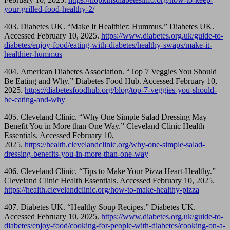
your-grilled-food-healthy-2/
403. Diabetes UK. “Make It Healthier: Hummus.” Diabetes UK.
Accessed February 10, 2025.
https://www.diabetes.org.uk/guide-to-
diabetes/enjoy-food/eating-with-diabetes/healthy-swaps/make-it-
healthier-hummus
404. American Diabetes Association. “Top 7 Veggies You Should
Be Eating and Why.” Diabetes Food Hub. Accessed February 10,
2025.
https://diabetesfoodhub.org/blog/top-7-veggies-you-should-
be-eating-and-why
405. Cleveland Clinic. “Why One Simple Salad Dressing May
Benefit You in More than One Way.” Cleveland Clinic Health
Essentials. Accessed February 10,
2025.
https://health.clevelandclinic.org/why-one-simple-salad-
dressing-benefits-you-in-more-than-one-way
406. Cleveland Clinic. “Tips to Make Your Pizza Heart-Healthy.”
Cleveland Clinic Health Essentials. Accessed February 10, 2025.
https://health.clevelandclinic.org/how-to-make-healthy-pizza
407. Diabetes UK. “Healthy Soup Recipes.” Diabetes UK.
Accessed February 10, 2025.
https://www.diabetes.org.uk/guide-to-
diabetes/enjoy-food/cooking-for-people-with-diabetes/cooking-on-a-