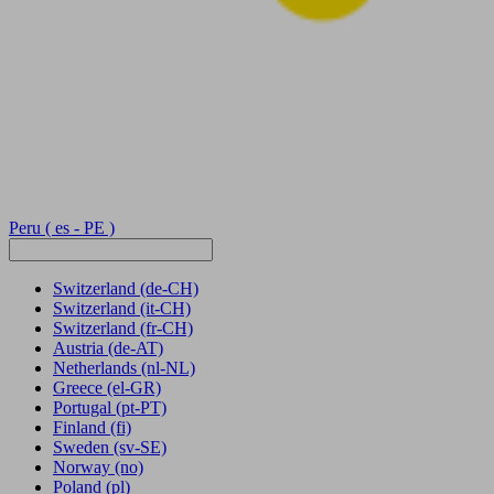
Peru
( es - PE )
Switzerland
(de-CH)
Switzerland
(it-CH)
Switzerland
(fr-CH)
Austria
(de-AT)
Netherlands
(nl-NL)
Greece
(el-GR)
Portugal
(pt-PT)
Finland
(fi)
Sweden
(sv-SE)
Norway
(no)
Poland
(pl)