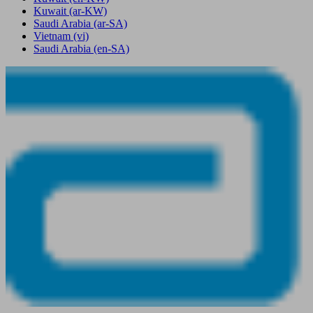
Kuwait
(ar-KW)
Saudi Arabia
(ar-SA)
Vietnam
(vi)
Saudi Arabia
(en-SA)