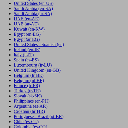
United States
(en-US)
Saudi Arabia
(en-SA)
Saudi Arabia
(ar-SA)
UAE
(en-AE)
UAE
(ar-AE)
Kuwait
(en-KW)
Egypt
(en-EG)
Egypt
(ar-EG)
United States - Spanish
(en)
Ireland
(en-IE)
Italy
(it-IT)
Spain
(es-ES)
Luxembourg
(fr-LU)
United Kingdom
(en-GB)
Belgium
(fr-BE)
Belgium
(nl-BE)
France
(fr-FR)
Turkey
(tr-TR)
Slovak
(sk-SK)
Philippines
(en-PH)
Argentina
(es-AR)
Croatian
(hr-HR)
Portuguese - Brazil
(pt-BR)
Chile
(es-CL)
Colombia
(es-CO)