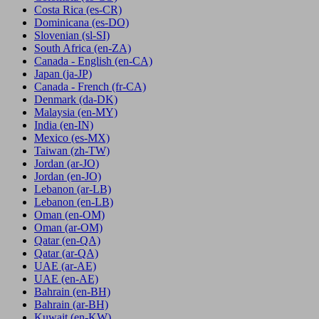
Costa Rica
(es-CR)
Dominicana
(es-DO)
Slovenian
(sl-SI)
South Africa
(en-ZA)
Canada - English
(en-CA)
Japan
(ja-JP)
Canada - French
(fr-CA)
Denmark
(da-DK)
Malaysia
(en-MY)
India
(en-IN)
Mexico
(es-MX)
Taiwan
(zh-TW)
Jordan
(ar-JO)
Jordan
(en-JO)
Lebanon
(ar-LB)
Lebanon
(en-LB)
Oman
(en-OM)
Oman
(ar-OM)
Qatar
(en-QA)
Qatar
(ar-QA)
UAE
(ar-AE)
UAE
(en-AE)
Bahrain
(en-BH)
Bahrain
(ar-BH)
Kuwait
(en-KW)