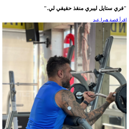
"فري ستايل ليبري منقذ حقيقي لي."
اقرأ قصة هيرا عيد