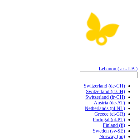
Lebanon
( ar - LB )
Switzerland
(de-CH)
Switzerland
(it-CH)
Switzerland
(fr-CH)
Austria
(de-AT)
Netherlands
(nl-NL)
Greece
(el-GR)
Portugal
(pt-PT)
Finland
(fi)
Sweden
(sv-SE)
Norway
(no)