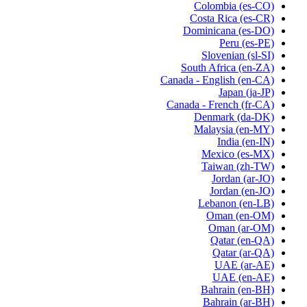
Colombia
(es-CO)
Costa Rica
(es-CR)
Dominicana
(es-DO)
Peru
(es-PE)
Slovenian
(sl-SI)
South Africa
(en-ZA)
Canada - English
(en-CA)
Japan
(ja-JP)
Canada - French
(fr-CA)
Denmark
(da-DK)
Malaysia
(en-MY)
India
(en-IN)
Mexico
(es-MX)
Taiwan
(zh-TW)
Jordan
(ar-JO)
Jordan
(en-JO)
Lebanon
(en-LB)
Oman
(en-OM)
Oman
(ar-OM)
Qatar
(en-QA)
Qatar
(ar-QA)
UAE
(ar-AE)
UAE
(en-AE)
Bahrain
(en-BH)
Bahrain
(ar-BH)