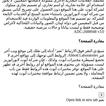
مختلفة. العلامات التجارية الأخرى مملوكة لأصحابها المعنيين. لا يجوز
استخدام أي علامة تجارية، أو اسم تجاري، أو تصميم تجاري مملوك
لشركة أبوت على هذا الموقع دون الحصول على تصريح كتابي مسبق
من شركة أبوت لابوراتوريز، باستثناء تحديد المنتج أو الخدمات التابعة
للشركة. تم تصميم هذا الموقع والمعلومات الواردة فيه للاستخدام
من قبل المقيمين في دولة لبنان. الصور والبيانات المُحاكية لأغراض
توضيحية فقط و ليست بياناتأ و حالات مرضية حقيقية.
ADC-2688948 v3.0
مغادرة الصفحة؟
سيؤدي النقر فوق الارتباط "نعم" أدناه إلى نقلك إلى موقع ويب آخر
غير Abbott Laboratories. الروابط التي توجهك إلى مواقع أخرى لا
تخضع لسيطرة مختبرات أبوت. ولذلك ، فإن شركة أبوت لابوراتوريز
ليست مسؤولة عن محتوى هذه المواقع أو أي روابط أخرى قد تظهر
على هذا الموقع. توفر مختبرات أبوت هذه الروابط فقط من باب
المجاملة ، ولا يعني تضمين ارتباط موافقة مختبرات أبوت لهذه
الصفحة.
مغادرة الصفحة؟
لا
نعم
Open link in new tab