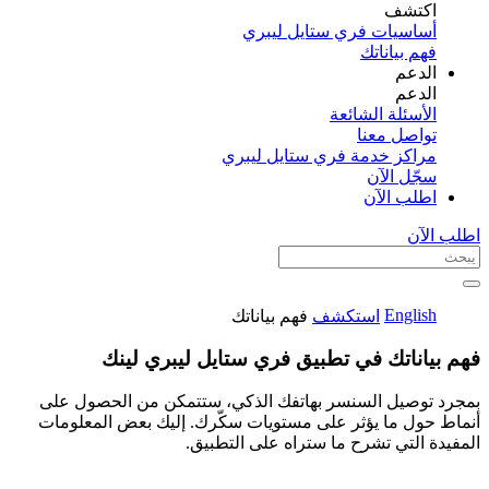
اكتشف​
أساسيات فري ستايل ليبري
فهم بياناتك
الدعم
الدعم
الأسئلة الشائعة
تواصل معنا
مراكز خدمة فري ستايل ليبري
سجّل الآن​
اطلب الآن
اطلب الآن
English
استكشف
فهم بياناتك
فهم بياناتك في تطبيق فري ستايل ليبري لينك
بمجرد توصيل السنسر بهاتفك الذكي، ستتمكن من الحصول على
أنماط حول ما يؤثر على مستويات سكّرك. إليك بعض المعلومات
المفيدة التي تشرح ما ستراه على التطبيق.​