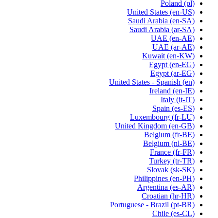
Poland
(pl)
United States
(en-US)
Saudi Arabia
(en-SA)
Saudi Arabia
(ar-SA)
UAE
(en-AE)
UAE
(ar-AE)
Kuwait
(en-KW)
Egypt
(en-EG)
Egypt
(ar-EG)
United States - Spanish
(en)
Ireland
(en-IE)
Italy
(it-IT)
Spain
(es-ES)
Luxembourg
(fr-LU)
United Kingdom
(en-GB)
Belgium
(fr-BE)
Belgium
(nl-BE)
France
(fr-FR)
Turkey
(tr-TR)
Slovak
(sk-SK)
Philippines
(en-PH)
Argentina
(es-AR)
Croatian
(hr-HR)
Portuguese - Brazil
(pt-BR)
Chile
(es-CL)