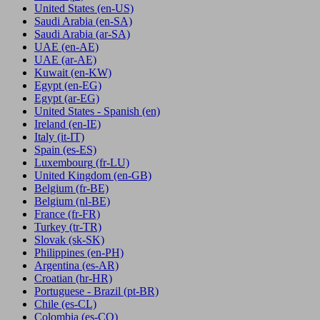
United States
(en-US)
Saudi Arabia
(en-SA)
Saudi Arabia
(ar-SA)
UAE
(en-AE)
UAE
(ar-AE)
Kuwait
(en-KW)
Egypt
(en-EG)
Egypt
(ar-EG)
United States - Spanish
(en)
Ireland
(en-IE)
Italy
(it-IT)
Spain
(es-ES)
Luxembourg
(fr-LU)
United Kingdom
(en-GB)
Belgium
(fr-BE)
Belgium
(nl-BE)
France
(fr-FR)
Turkey
(tr-TR)
Slovak
(sk-SK)
Philippines
(en-PH)
Argentina
(es-AR)
Croatian
(hr-HR)
Portuguese - Brazil
(pt-BR)
Chile
(es-CL)
Colombia
(es-CO)