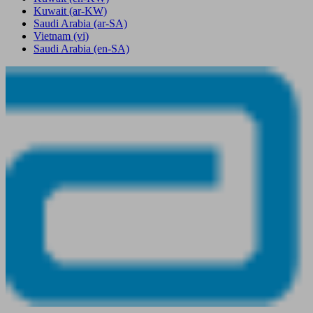
Kuwait
(ar-KW)
Saudi Arabia
(ar-SA)
Vietnam
(vi)
Saudi Arabia
(en-SA)