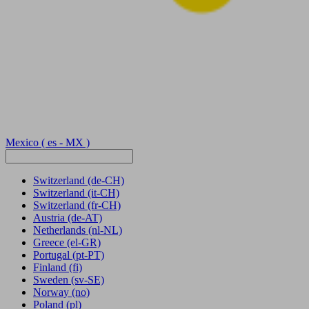
Mexico
( es - MX )
Switzerland
(de-CH)
Switzerland
(it-CH)
Switzerland
(fr-CH)
Austria
(de-AT)
Netherlands
(nl-NL)
Greece
(el-GR)
Portugal
(pt-PT)
Finland
(fi)
Sweden
(sv-SE)
Norway
(no)
Poland
(pl)