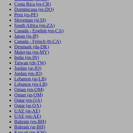
Costa Rica
(es-CR)
Dominicana
(es-DO)
Peru
(es-PE)
Slovenian
(sl-SI)
South Africa
(en-ZA)
Canada - English
(en-CA)
Japan
(ja-JP)
Canada - French
(fr-CA)
Denmark
(da-DK)
Malaysia
(en-MY)
India
(en-IN)
Taiwan
(zh-TW)
Jordan
(ar-JO)
Jordan
(en-JO)
Lebanon
(ar-LB)
Lebanon
(en-LB)
Oman
(en-OM)
Oman
(ar-OM)
Qatar
(en-QA)
Qatar
(ar-QA)
UAE
(ar-AE)
UAE
(en-AE)
Bahrain
(en-BH)
Bahrain
(ar-BH)
Kuwait
(en-KW)