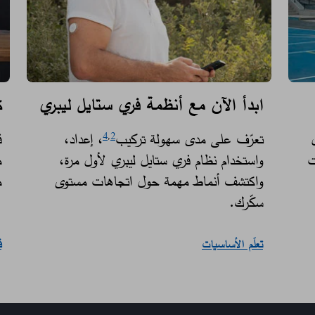
ابدأ الآن مع أنظمة فري ستايل ليبري
ك
تعرّف على مدى سهولة تركيب
، إعداد،
ف
4
,
2
ت
واستخدام نظام فري ستايل ليبري لأول مرة،
م
واكتشف أنماط مهمة حول اتجاهات مستوى
م
سكّرك. ​
تعلّم الأساسيات
ف