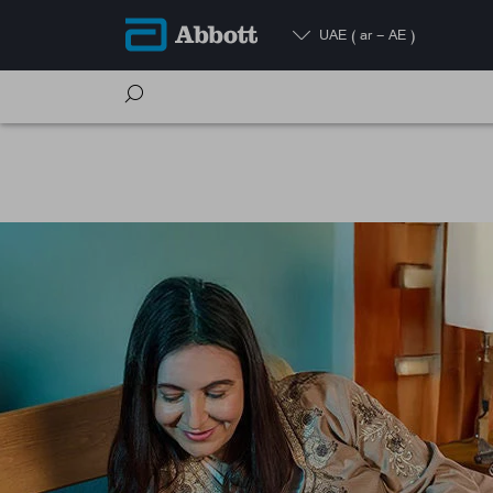
UAE
( ar - AE )