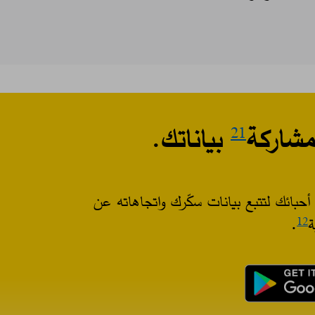
مشاركة
بياناتك.​
21
أحبائك لتتبع بيانات سكّرك واتجاهاته عن
ة
. ​
12