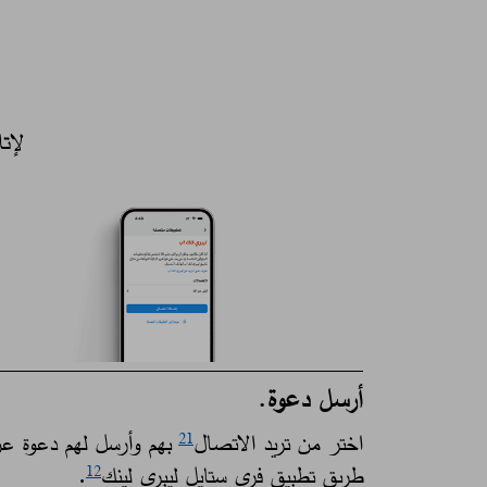
لإت
أرسل دعوة.
اختر من تريد الاتصال
بهم وأرسل لهم دعوة ع
21
طريق تطبيق فري ستايل ليبري لينك
. ​
12