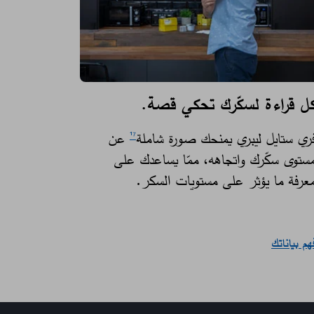
ل قراءة لسكّرك تحكي قصة.​
ري ستايل ليبري يمنحك صورة شاملة
عن
¹⁷
ستوى سكّرك واتجاهه، ممّا يساعدك على
عرفة ما يؤثر على مستويات السكر. ​
هم بياناتك