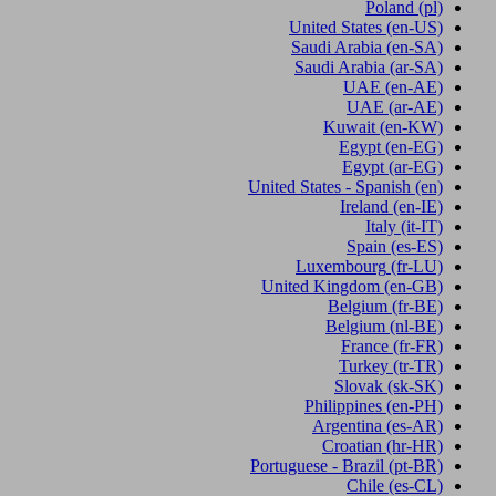
Poland
(pl)
United States
(en-US)
Saudi Arabia
(en-SA)
Saudi Arabia
(ar-SA)
UAE
(en-AE)
UAE
(ar-AE)
Kuwait
(en-KW)
Egypt
(en-EG)
Egypt
(ar-EG)
United States - Spanish
(en)
Ireland
(en-IE)
Italy
(it-IT)
Spain
(es-ES)
Luxembourg
(fr-LU)
United Kingdom
(en-GB)
Belgium
(fr-BE)
Belgium
(nl-BE)
France
(fr-FR)
Turkey
(tr-TR)
Slovak
(sk-SK)
Philippines
(en-PH)
Argentina
(es-AR)
Croatian
(hr-HR)
Portuguese - Brazil
(pt-BR)
Chile
(es-CL)