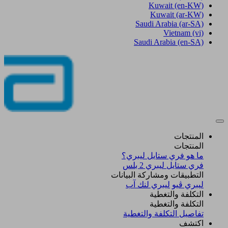
Kuwait
(en-KW)
Kuwait
(ar-KW)
Saudi Arabia
(ar-SA)
Vietnam
(vi)
Saudi Arabia
(en-SA)
المنتجات
المنتجات
ما هو فري ستايل ليبري؟
فري ستايل ليبري 2 بلس​
التطبيقات ومشاركة البيانات
ليبري ڤيو
ليبري لنك آب
التكلفة والتغطية
التكلفة والتغطية
تفاصيل التكلفة والتغطية
اكتشف​