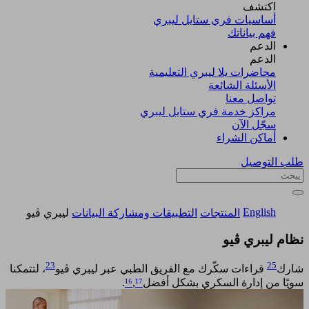
اكتشف​
أساسيات فري ستايل ليبري
فهم بياناتك
الدعم
الدعم
محاضرات يلا ليبري التعليمية
الأسئلة الشائعة
تواصل معنا
مراكز خدمة فري ستايل ليبري
سجّل الآن​
أماكن الشراء
طلب التوصيل
English
المنتجات
التطبيقات ومشاركة البيانات
ليبري ڤيو
نظام ليبري ڤيو
23
25
شارك
قراءات سكّرك مع الفريق الطبي عبر ليبري ڤيو
، لتتمكنا
سويًا من إدارة السكري بشكل أفضل
¹⁷
,
¹⁶
.​​