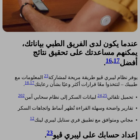
عندما يكون لدى الفريق الطبي بياناتك،
يمكنهم مساعدتك على تحقيق نتائج
16
,
17
أفضل
.
23
يوفر نظام ليبري ڤيو طريقة مريحة لمشاركة
المعلومات مع
16
,
17
طبيبك – لتتخذوا معًا قرارات أكثر وعيًا بشأن رعايتك
.
202
24
,
25
• تحميل تلقائي
لبيانات السكر إلى نظام سحابي آمن
• تقارير واضحة وسهلة القراءة تُظهر أنماط واتجاهات السكر
12
• مجاني ومتوافق مع تطبيق فري ستايل ليبري لينك
23
إعداد حسابك على ليبري ڤيو
.