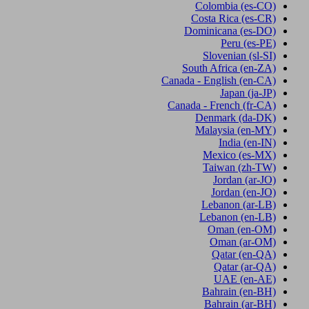
Colombia
(es-CO)
Costa Rica
(es-CR)
Dominicana
(es-DO)
Peru
(es-PE)
Slovenian
(sl-SI)
South Africa
(en-ZA)
Canada - English
(en-CA)
Japan
(ja-JP)
Canada - French
(fr-CA)
Denmark
(da-DK)
Malaysia
(en-MY)
India
(en-IN)
Mexico
(es-MX)
Taiwan
(zh-TW)
Jordan
(ar-JO)
Jordan
(en-JO)
Lebanon
(ar-LB)
Lebanon
(en-LB)
Oman
(en-OM)
Oman
(ar-OM)
Qatar
(en-QA)
Qatar
(ar-QA)
UAE
(en-AE)
Bahrain
(en-BH)
Bahrain
(ar-BH)