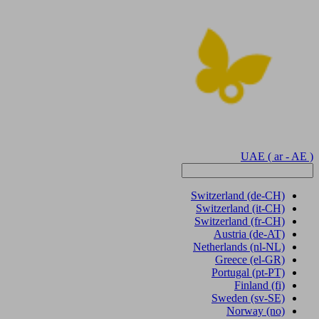
UAE
( ar - AE )
Switzerland
(de-CH)
Switzerland
(it-CH)
Switzerland
(fr-CH)
Austria
(de-AT)
Netherlands
(nl-NL)
Greece
(el-GR)
Portugal
(pt-PT)
Finland
(fi)
Sweden
(sv-SE)
Norway
(no)