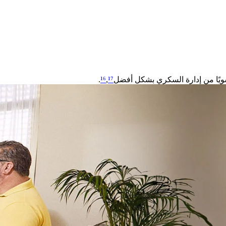
سويًا من إدارة السكري بشكل أفضل
¹⁷
,
¹⁶
.​​