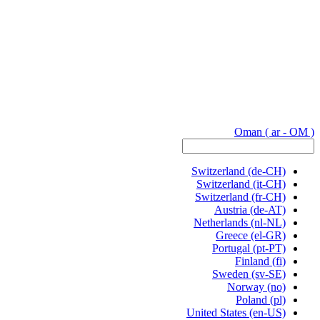
Oman
( ar - OM )
Switzerland
(de-CH)
Switzerland
(it-CH)
Switzerland
(fr-CH)
Austria
(de-AT)
Netherlands
(nl-NL)
Greece
(el-GR)
Portugal
(pt-PT)
Finland
(fi)
Sweden
(sv-SE)
Norway
(no)
Poland
(pl)
United States
(en-US)