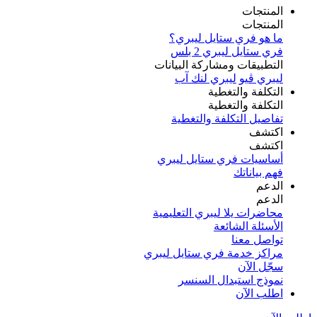
المنتجات
المنتجات
ما هو فري ستايل ليبري؟
فري ستايل ليبري 2 بلس​
التطبيقات ومشاركة البيانات
ليبري ڤيو
ليبري لنك آب
التكلفة والتغطية
التكلفة والتغطية
تفاصيل التكلفة والتغطية
اكتشف​
اكتشف​
أساسيات فري ستايل ليبري
فهم بياناتك
الدعم
الدعم
محاضرات يلا ليبري التعليمية
الأسئلة الشائعة
تواصل معنا
مراكز خدمة فري ستايل ليبري
سجّل الآن​
نموذج استبدال السنسر
اطلب الآن