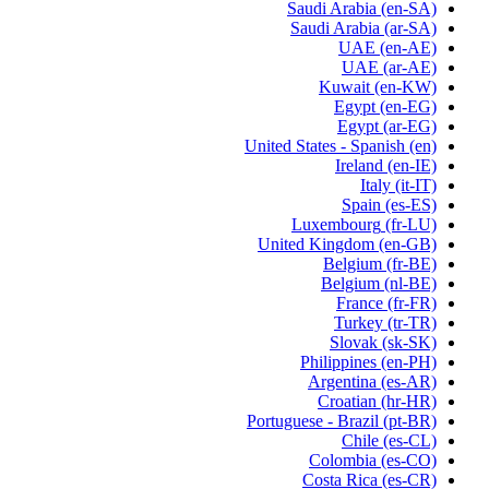
Saudi Arabia
(en-SA)
Saudi Arabia
(ar-SA)
UAE
(en-AE)
UAE
(ar-AE)
Kuwait
(en-KW)
Egypt
(en-EG)
Egypt
(ar-EG)
United States - Spanish
(en)
Ireland
(en-IE)
Italy
(it-IT)
Spain
(es-ES)
Luxembourg
(fr-LU)
United Kingdom
(en-GB)
Belgium
(fr-BE)
Belgium
(nl-BE)
France
(fr-FR)
Turkey
(tr-TR)
Slovak
(sk-SK)
Philippines
(en-PH)
Argentina
(es-AR)
Croatian
(hr-HR)
Portuguese - Brazil
(pt-BR)
Chile
(es-CL)
Colombia
(es-CO)
Costa Rica
(es-CR)