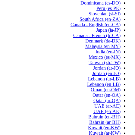
Dominicana
(es-DO)
Peru
(es-PE)
Slovenian
(sl-SI)
South Africa
(en-ZA)
Canada - English
(en-CA)
Japan
(ja-JP)
Canada - French
(fr-CA)
Denmark
(da-DK)
Malaysia
(en-MY)
India
(en-IN)
Mexico
(es-MX)
Taiwan
(zh-TW)
Jordan
(ar-JO)
Jordan
(en-JO)
Lebanon
(ar-LB)
Lebanon
(en-LB)
Oman
(en-OM)
Qatar
(en-QA)
Qatar
(ar-QA)
UAE
(ar-AE)
UAE
(en-AE)
Bahrain
(en-BH)
Bahrain
(ar-BH)
Kuwait
(en-KW)
Kuwait
(ar-KW)