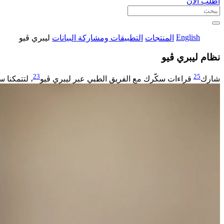
اطلب الآن
English
المنتجات
التطبيقات ومشاركة البيانات
ليبري ڤيو
نظام ليبري ڤيو
23
25
شارك
قراءات سكّرك مع الفريق الطبي عبر ليبري ڤيو
، لتتمكنا 