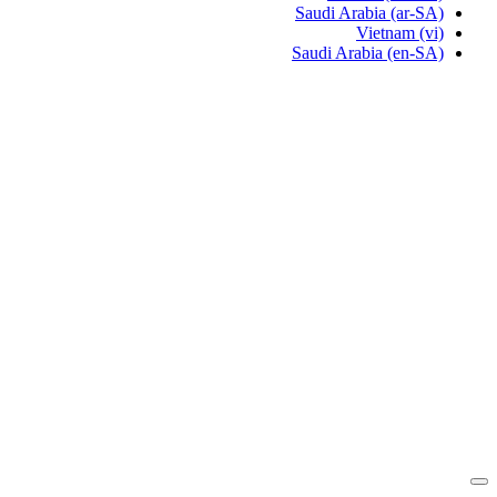
Saudi Arabia
(ar-SA)
Vietnam
(vi)
Saudi Arabia
(en-SA)