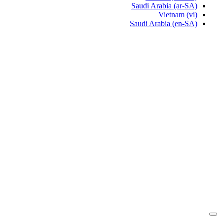
Saudi Arabia
(ar-SA)
Vietnam
(vi)
Saudi Arabia
(en-SA)