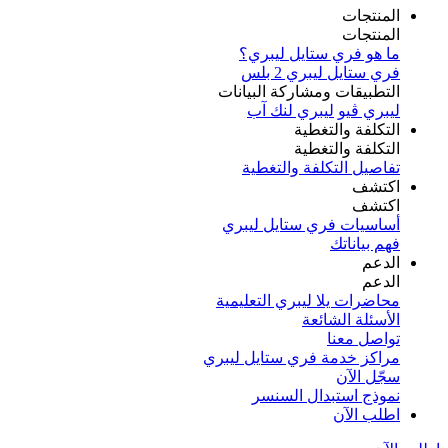
المنتجات
المنتجات
ما هو فري ستايل ليبري؟
فري ستايل ليبري 2 بلس​
التطبيقات ومشاركة البيانات
ليبري ڤيو
ليبري لنك آب
التكلفة والتغطية
التكلفة والتغطية
تفاصيل التكلفة والتغطية
اكتشف​
اكتشف​
أساسيات فري ستايل ليبري
فهم بياناتك
الدعم
الدعم
محاضرات يلا ليبري التعليمية
الأسئلة الشائعة
تواصل معنا
مراكز خدمة فري ستايل ليبري
سجّل الآن​
نموذج استبدال السنسر
اطلب الآن