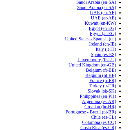
Saudi Arabia
(en-SA)
Saudi Arabia
(ar-SA)
UAE
(en-AE)
UAE
(ar-AE)
Kuwait
(en-KW)
Egypt
(en-EG)
Egypt
(ar-EG)
United States - Spanish
(en)
Ireland
(en-IE)
Italy
(it-IT)
Spain
(es-ES)
Luxembourg
(fr-LU)
United Kingdom
(en-GB)
Belgium
(fr-BE)
Belgium
(nl-BE)
France
(fr-FR)
Turkey
(tr-TR)
Slovak
(sk-SK)
Philippines
(en-PH)
Argentina
(es-AR)
Croatian
(hr-HR)
Portuguese - Brazil
(pt-BR)
Chile
(es-CL)
Colombia
(es-CO)
Costa Rica
(es-CR)