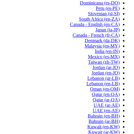
Dominicana
(es-DO)
Peru
(es-PE)
Slovenian
(sl-SI)
South Africa
(en-ZA)
Canada - English
(en-CA)
Japan
(ja-JP)
Canada - French
(fr-CA)
Denmark
(da-DK)
Malaysia
(en-MY)
India
(en-IN)
Mexico
(es-MX)
Taiwan
(zh-TW)
Jordan
(ar-JO)
Jordan
(en-JO)
Lebanon
(ar-LB)
Lebanon
(en-LB)
Oman
(en-OM)
Qatar
(en-QA)
Qatar
(ar-QA)
UAE
(ar-AE)
UAE
(en-AE)
Bahrain
(en-BH)
Bahrain
(ar-BH)
Kuwait
(en-KW)
Kuwait
(ar-KW)