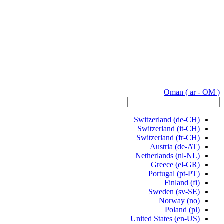
Oman
( ar - OM )
Switzerland
(de-CH)
Switzerland
(it-CH)
Switzerland
(fr-CH)
Austria
(de-AT)
Netherlands
(nl-NL)
Greece
(el-GR)
Portugal
(pt-PT)
Finland
(fi)
Sweden
(sv-SE)
Norway
(no)
Poland
(pl)
United States
(en-US)