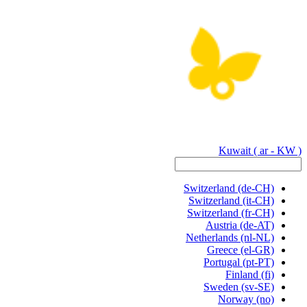
Kuwait
( ar - KW )
Switzerland
(de-CH)
Switzerland
(it-CH)
Switzerland
(fr-CH)
Austria
(de-AT)
Netherlands
(nl-NL)
Greece
(el-GR)
Portugal
(pt-PT)
Finland
(fi)
Sweden
(sv-SE)
Norway
(no)