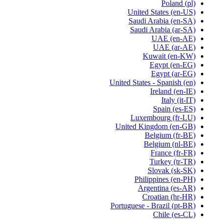
Poland
(pl)
United States
(en-US)
Saudi Arabia
(en-SA)
Saudi Arabia
(ar-SA)
UAE
(en-AE)
UAE
(ar-AE)
Kuwait
(en-KW)
Egypt
(en-EG)
Egypt
(ar-EG)
United States - Spanish
(en)
Ireland
(en-IE)
Italy
(it-IT)
Spain
(es-ES)
Luxembourg
(fr-LU)
United Kingdom
(en-GB)
Belgium
(fr-BE)
Belgium
(nl-BE)
France
(fr-FR)
Turkey
(tr-TR)
Slovak
(sk-SK)
Philippines
(en-PH)
Argentina
(es-AR)
Croatian
(hr-HR)
Portuguese - Brazil
(pt-BR)
Chile
(es-CL)