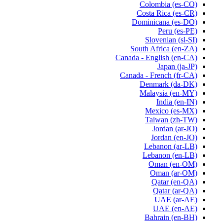
Colombia
(es-CO)
Costa Rica
(es-CR)
Dominicana
(es-DO)
Peru
(es-PE)
Slovenian
(sl-SI)
South Africa
(en-ZA)
Canada - English
(en-CA)
Japan
(ja-JP)
Canada - French
(fr-CA)
Denmark
(da-DK)
Malaysia
(en-MY)
India
(en-IN)
Mexico
(es-MX)
Taiwan
(zh-TW)
Jordan
(ar-JO)
Jordan
(en-JO)
Lebanon
(ar-LB)
Lebanon
(en-LB)
Oman
(en-OM)
Oman
(ar-OM)
Qatar
(en-QA)
Qatar
(ar-QA)
UAE
(ar-AE)
UAE
(en-AE)
Bahrain
(en-BH)