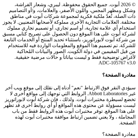
© 2026 أبوت. جميع الحقوق محفوظة. ليبري، وشعار الفراشة،
وشكل ومظهر المجس، واللون الأصفر، والعلامات، و/أو التصاميم
ذات الصلة، تُعدّ ملكية فكرية لمجموعة شركات أبوت في مناطق
مختلفة. العلامات التجارية الأخرى مملوكة لأصحابها المعنيين. لا يجوز
استخدام أي علامة تجارية، أو اسم تجاري، أو تصميم تجاري مملوك
لشركة أبوت على هذا الموقع دون الحصول على تصريح كتابي مسبق
من شركة أبوت لابوراتوريز، باستثناء تحديد المنتج أو الخدمات التابعة
للشركة. تم تصميم هذا الموقع والمعلومات الواردة فيه للاستخدام
من قبل المقيمين في دولة الكويت. الصور والبيانات المُحاكية
لأغراض توضيحية فقط و ليست بياناتأ و حالات مرضية حقيقية.
ADC-105767 v3.0
مغادرة الصفحة؟
سيؤدي النقر فوق الارتباط "نعم" أدناه إلى نقلك إلى موقع ويب آخر
غير Abbott Laboratories. الروابط التي توجهك إلى مواقع أخرى لا
تخضع لسيطرة مختبرات أبوت. ولذلك ، فإن شركة أبوت لابوراتوريز
ليست مسؤولة عن محتوى هذه المواقع أو أي روابط أخرى قد تظهر
على هذا الموقع. توفر مختبرات أبوت هذه الروابط فقط من باب
المجاملة ، ولا يعني تضمين ارتباط موافقة مختبرات أبوت لهذه
الصفحة.
مغادرة الصفحة؟