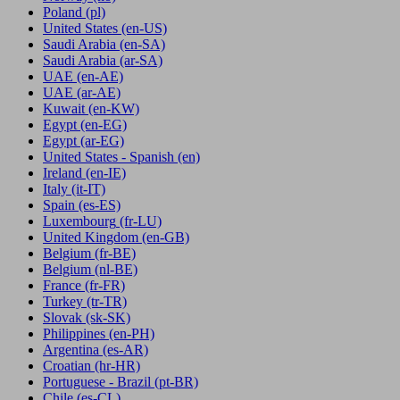
Poland
(pl)
United States
(en-US)
Saudi Arabia
(en-SA)
Saudi Arabia
(ar-SA)
UAE
(en-AE)
UAE
(ar-AE)
Kuwait
(en-KW)
Egypt
(en-EG)
Egypt
(ar-EG)
United States - Spanish
(en)
Ireland
(en-IE)
Italy
(it-IT)
Spain
(es-ES)
Luxembourg
(fr-LU)
United Kingdom
(en-GB)
Belgium
(fr-BE)
Belgium
(nl-BE)
France
(fr-FR)
Turkey
(tr-TR)
Slovak
(sk-SK)
Philippines
(en-PH)
Argentina
(es-AR)
Croatian
(hr-HR)
Portuguese - Brazil
(pt-BR)
Chile
(es-CL)