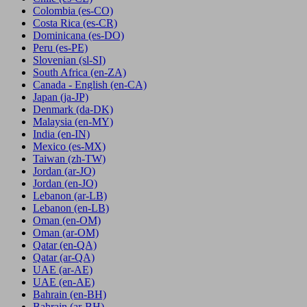
Colombia
(es-CO)
Costa Rica
(es-CR)
Dominicana
(es-DO)
Peru
(es-PE)
Slovenian
(sl-SI)
South Africa
(en-ZA)
Canada - English
(en-CA)
Japan
(ja-JP)
Denmark
(da-DK)
Malaysia
(en-MY)
India
(en-IN)
Mexico
(es-MX)
Taiwan
(zh-TW)
Jordan
(ar-JO)
Jordan
(en-JO)
Lebanon
(ar-LB)
Lebanon
(en-LB)
Oman
(en-OM)
Oman
(ar-OM)
Qatar
(en-QA)
Qatar
(ar-QA)
UAE
(ar-AE)
UAE
(en-AE)
Bahrain
(en-BH)
Bahrain
(ar-BH)