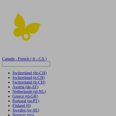
Canada - French
( fr - CA )
Switzerland
(de-CH)
Switzerland
(it-CH)
Switzerland
(fr-CH)
Austria
(de-AT)
Netherlands
(nl-NL)
Greece
(el-GR)
Portugal
(pt-PT)
Finland
(fi)
Sweden
(sv-SE)
Norway
(no)