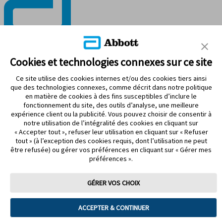
RESTEZ CONNECTÉ
Cookies et technologies connexes sur ce site
Ce site utilise des cookies internes et/ou des cookies tiers ainsi
que des technologies connexes, comme décrit dans notre politique
en matière de cookies à des fins susceptibles d’inclure le
fonctionnement du site, des outils d’analyse, une meilleure
Modalités d’utilisation
expérience client ou la publicité. Vous pouvez choisir de consentir à
Politique de confidentialité
notre utilisation de l’intégralité des cookies en cliquant sur
Énoncé d’accessibilité
« Accepter tout », refuser leur utilisation en cliquant sur « Refuser
Préférences de cookies
tout » (à l’exception des cookies requis, dont l’utilisation ne peut
être refusée) ou gérer vos préférences en cliquant sur « Gérer mes
©2026 Abbott. Tous droits réservés. La forme circulaire du boîtier
préférences ».
du capteur, FreeStyle, Libre et les marques connexes sont des
marques d’Abbott.
ADC-99093-F v2.0
GÉRER VOS CHOIX
Vous allez maintenant quitter un site Web d’Abbott Canada, un
site administré par Abbott.
ACCEPTER & CONTINUER
Vous allez être redirigé vers le site Web d’un tiers, non administré