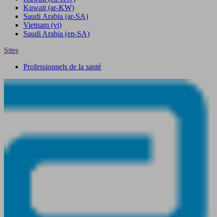
Kuwait
(ar-KW)
Saudi Arabia
(ar-SA)
Vietnam
(vi)
Saudi Arabia
(en-SA)
Sites
Professionnels de la santé