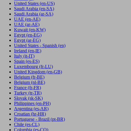
United States
(en-US)
Saudi Arabia
(en-SA)
Saudi Arabia
(ar-SA)
UAE
(en-AE)
UAE
(ar-AE)
Kuwait
(en-KW)
Egypt
(en-EG)
Egypt
(ar-EG)
United States - Spanish
(en)
Ireland
(en-IE)
Italy
(it-IT)
Spain
(es-ES)
Luxembourg
(fr-LU)
United Kingdom
(en-GB)
Belgium
(fr-BE)
Belgium
(nl-BE)
France
(fr-FR)
Turkey
(tr-TR)
Slovak
(sk-SK)
Philippines
(en-PH)
Argentina
(es-AR)
Croatian
(hr-HR)
Portuguese - Brazil
(pt-BR)
Chile
(es-CL)
Colombia
(es-CO)