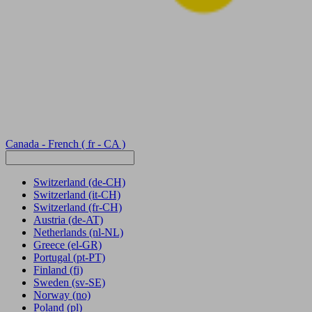
Canada - French
( fr - CA )
Switzerland
(de-CH)
Switzerland
(it-CH)
Switzerland
(fr-CH)
Austria
(de-AT)
Netherlands
(nl-NL)
Greece
(el-GR)
Portugal
(pt-PT)
Finland
(fi)
Sweden
(sv-SE)
Norway
(no)
Poland
(pl)