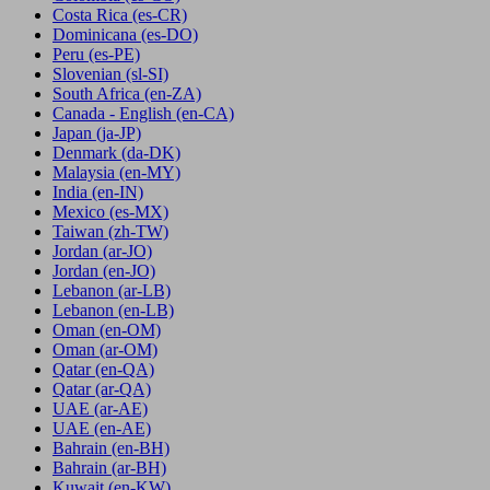
Costa Rica
(es-CR)
Dominicana
(es-DO)
Peru
(es-PE)
Slovenian
(sl-SI)
South Africa
(en-ZA)
Canada - English
(en-CA)
Japan
(ja-JP)
Denmark
(da-DK)
Malaysia
(en-MY)
India
(en-IN)
Mexico
(es-MX)
Taiwan
(zh-TW)
Jordan
(ar-JO)
Jordan
(en-JO)
Lebanon
(ar-LB)
Lebanon
(en-LB)
Oman
(en-OM)
Oman
(ar-OM)
Qatar
(en-QA)
Qatar
(ar-QA)
UAE
(ar-AE)
UAE
(en-AE)
Bahrain
(en-BH)
Bahrain
(ar-BH)
Kuwait
(en-KW)