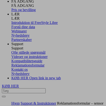
FÅ ADGANG
FÅ ADGANG
Pris og bevilling
LÆR
LÆR
Introduktion til FreeStyle Libre
Forstå dine data
Webinarer
Nyhedsbrev
Partnerskaber
Support
Support
Ofte stillede spørgsmål
Videoer og instruktioner
Kompatibilitetsguide
Reklamationsformular
Kontakt os
Nyhedsbrev
KØB HER
Open link in new tab
KØB HER
Hjem
Support & Instruktioner
Reklamationsformular – sensor