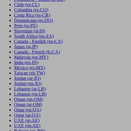
Chile
(es-CL)
Colombia
(es-CO)
Costa Rica
(es-CR)
Dominicana
(es-DO)
Peru
(es-PE)
Slovenian
(sl-SI)
South Africa
(en-ZA)
Canada - English
(en-CA)
Japan
(ja-JP)
Canada - French
(fr-CA)
Malaysia
(en-MY)
India
(en-IN)
Mexico
(es-MX)
Taiwan
(zh-TW)
Jordan
(ar-JO)
Jordan
(en-JO)
Lebanon
(ar-LB)
Lebanon
(en-LB)
Oman
(en-OM)
Oman
(ar-OM)
Qatar
(en-QA)
Qatar
(ar-QA)
UAE
(ar-AE)
UAE
(en-AE)
Bahrain
(en-BH)