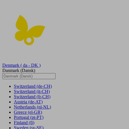
Denmark
( da - DK )
Danmark (Dansk)
Switzerland
(de-CH)
Switzerland
(it-CH)
Switzerland
(fr-CH)
Austria
(de-AT)
Netherlands
(nl-NL)
Greece
(el-GR)
Portugal
(pt-PT)
Finland
(fi)
Sweden
(sv-SE)