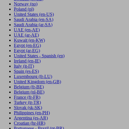
Norway
(no)
Poland
(pl)
United States
(en-US)
Saudi Arabia
(en-SA)
Saudi Arabia
(ar-SA)
UAE
(en-AE)
UAE
(ar-AE)
Kuwait
(en-KW)
Egypt
(en-EG)
Egypt
(ar-EG)
United States - Spanish
(en)
Ireland
(en-IE)
Italy
(it-IT)
Spain
(es-ES)
Luxembourg
(fr-LU)
United Kingdom
(en-GB)
Belgium
(fr-BE)
Belgium
(nl-BE)
France
(fr-FR)
Turkey
(tr-TR)
Slovak
(sk-SK)
Philippines
(en-PH)
Argentina
(es-AR)
Croatian
(hr-HR)
Portuguese - Brazil
(pt-BR)