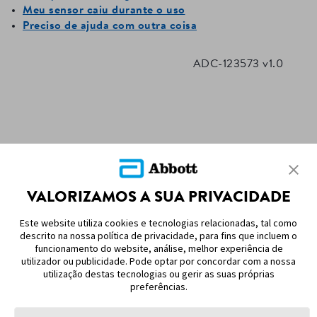
ADC-124662 v1.0
VALORIZAMOS A SUA PRIVACIDADE
Este website utiliza cookies e tecnologias relacionadas, tal como
MAPA DO SITE
descrito na nossa política de privacidade, para fins que incluem o
funcionamento do website, análise, melhor experiência de
AVISO LEGAL E REFERÊNCIAS
utilizador ou publicidade. Pode optar por concordar com a nossa
utilização destas tecnologias ou gerir as suas próprias
preferências.
FALE CONOSCO