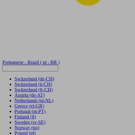
Portuguese - Brazil
( pt - BR )
Switzerland
(de-CH)
Switzerland
(it-CH)
Switzerland
(fr-CH)
Austria
(de-AT)
Netherlands
(nl-NL)
Greece
(el-GR)
Portugal
(pt-PT)
Finland
(fi)
Sweden
(sv-SE)
Norway
(no)
Poland
(pl)