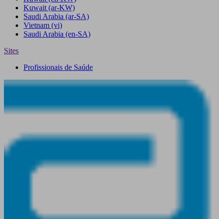
Kuwait
(ar-KW)
Saudi Arabia
(ar-SA)
Vietnam
(vi)
Saudi Arabia
(en-SA)
Sites
Profissionais de Saúde