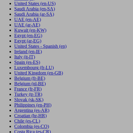
United States
(en-US)
Saudi Arabia
(en-SA)
Saudi Arabia
(ar-SA)
UAE
(en-AE)
UAE
(ar-AE)
Kuwait
(en-KW)
Egypt
(en-EG)
Egypt
(ar-EG)
United States - Spanish
(en)
Ireland
(en-IE)
Italy
(it-IT)
Spain
(es-ES)
Luxembourg
(fr-LU)
United Kingdom
(en-GB)
Belgium
(fr-BE)
Belgium
(nl-BE)
France
(fr-FR)
Turkey
(tr-TR)
Slovak
(sk-SK)
Philippines
(en-PH)
Argentina
(es-AR)
Croatian
(hr-HR)
Chile
(es-CL)
Colombia
(es-CO)
Costa Rica
(es-CR)