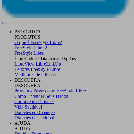
PRODUTOS
PRODUTOS
O que é FreeStyle Libre?
FreeStyle Libre 2
FreeStyle Libre
LibreLink e Plataformas Digitais
LibreView
LibreLinkUp
Leitores FreeStyle Libre
Medidores de Glicose
DESCUBRA
DESCUBRA
Primeiros Passos com FreeStyle Libre
Como Entender Seus Dados
Controle do Diabetes
Vida Saudável
Diabetes em Crianças
Diabetes Gestacional
AJUDA
AJUDA
Dúvidas Frequentes