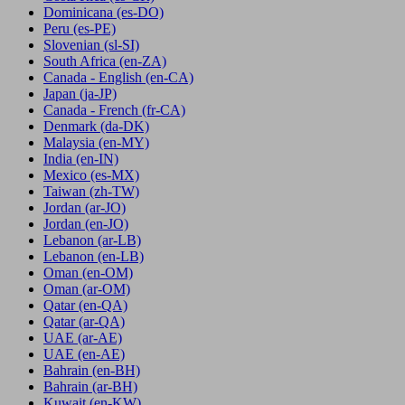
Dominicana
(es-DO)
Peru
(es-PE)
Slovenian
(sl-SI)
South Africa
(en-ZA)
Canada - English
(en-CA)
Japan
(ja-JP)
Canada - French
(fr-CA)
Denmark
(da-DK)
Malaysia
(en-MY)
India
(en-IN)
Mexico
(es-MX)
Taiwan
(zh-TW)
Jordan
(ar-JO)
Jordan
(en-JO)
Lebanon
(ar-LB)
Lebanon
(en-LB)
Oman
(en-OM)
Oman
(ar-OM)
Qatar
(en-QA)
Qatar
(ar-QA)
UAE
(ar-AE)
UAE
(en-AE)
Bahrain
(en-BH)
Bahrain
(ar-BH)
Kuwait
(en-KW)