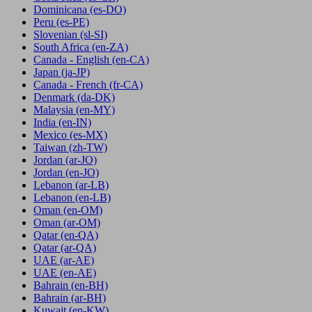
Dominicana
(es-DO)
Peru
(es-PE)
Slovenian
(sl-SI)
South Africa
(en-ZA)
Canada - English
(en-CA)
Japan
(ja-JP)
Canada - French
(fr-CA)
Denmark
(da-DK)
Malaysia
(en-MY)
India
(en-IN)
Mexico
(es-MX)
Taiwan
(zh-TW)
Jordan
(ar-JO)
Jordan
(en-JO)
Lebanon
(ar-LB)
Lebanon
(en-LB)
Oman
(en-OM)
Oman
(ar-OM)
Qatar
(en-QA)
Qatar
(ar-QA)
UAE
(ar-AE)
UAE
(en-AE)
Bahrain
(en-BH)
Bahrain
(ar-BH)
Kuwait
(en-KW)