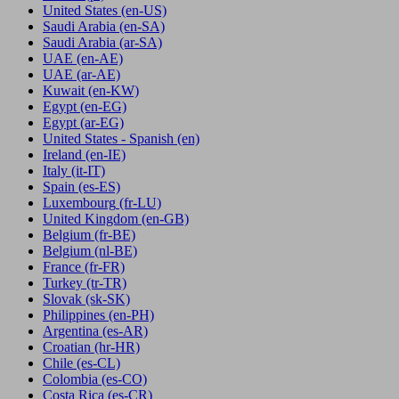
United States
(en-US)
Saudi Arabia
(en-SA)
Saudi Arabia
(ar-SA)
UAE
(en-AE)
UAE
(ar-AE)
Kuwait
(en-KW)
Egypt
(en-EG)
Egypt
(ar-EG)
United States - Spanish
(en)
Ireland
(en-IE)
Italy
(it-IT)
Spain
(es-ES)
Luxembourg
(fr-LU)
United Kingdom
(en-GB)
Belgium
(fr-BE)
Belgium
(nl-BE)
France
(fr-FR)
Turkey
(tr-TR)
Slovak
(sk-SK)
Philippines
(en-PH)
Argentina
(es-AR)
Croatian
(hr-HR)
Chile
(es-CL)
Colombia
(es-CO)
Costa Rica
(es-CR)