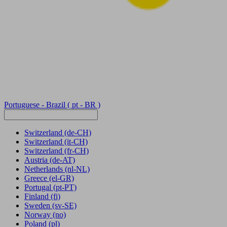
Portuguese - Brazil
( pt - BR )
Switzerland
(de-CH)
Switzerland
(it-CH)
Switzerland
(fr-CH)
Austria
(de-AT)
Netherlands
(nl-NL)
Greece
(el-GR)
Portugal
(pt-PT)
Finland
(fi)
Sweden
(sv-SE)
Norway
(no)
Poland
(pl)