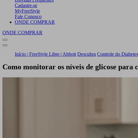
Cadastre-se
MyFreeStyle
Fale Conosco
ONDE COMPRAR
ONDE COMPRAR
Início | FreeStyle Libre | Abbott
Descubra
Controle do Diabete
Como monitorar os níveis de glicose para c