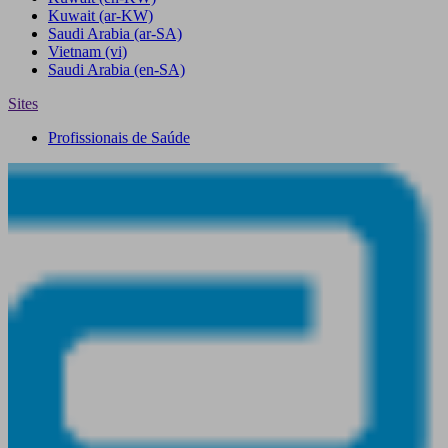
Kuwait
(ar-KW)
Saudi Arabia
(ar-SA)
Vietnam
(vi)
Saudi Arabia
(en-SA)
Sites
Profissionais de Saúde