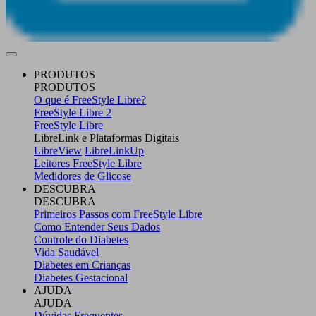
PRODUTOS
PRODUTOS
O que é FreeStyle Libre?
FreeStyle Libre 2
FreeStyle Libre
LibreLink e Plataformas Digitais
LibreView
LibreLinkUp
Leitores FreeStyle Libre
Medidores de Glicose
DESCUBRA
DESCUBRA
Primeiros Passos com FreeStyle Libre
Como Entender Seus Dados
Controle do Diabetes
Vida Saudável
Diabetes em Crianças
Diabetes Gestacional
AJUDA
AJUDA
Dúvidas Frequentes