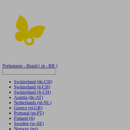
Portuguese - Brazil
( pt - BR )
Switzerland
(de-CH)
Switzerland
(it-CH)
Switzerland
(fr-CH)
Austria
(de-AT)
Netherlands
(nl-NL)
Greece
(el-GR)
Portugal
(pt-PT)
Finland
(fi)
Sweden
(sv-SE)
Norway
(no)