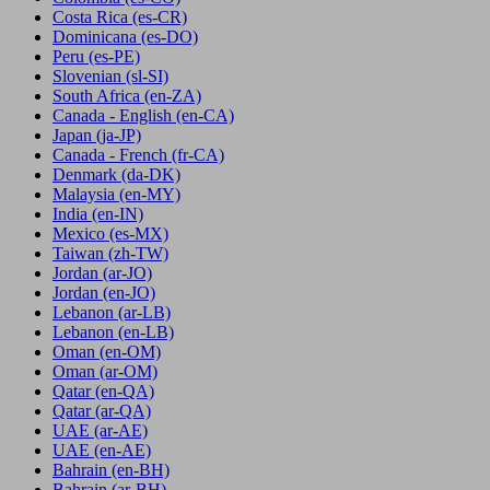
Costa Rica
(es-CR)
Dominicana
(es-DO)
Peru
(es-PE)
Slovenian
(sl-SI)
South Africa
(en-ZA)
Canada - English
(en-CA)
Japan
(ja-JP)
Canada - French
(fr-CA)
Denmark
(da-DK)
Malaysia
(en-MY)
India
(en-IN)
Mexico
(es-MX)
Taiwan
(zh-TW)
Jordan
(ar-JO)
Jordan
(en-JO)
Lebanon
(ar-LB)
Lebanon
(en-LB)
Oman
(en-OM)
Oman
(ar-OM)
Qatar
(en-QA)
Qatar
(ar-QA)
UAE
(ar-AE)
UAE
(en-AE)
Bahrain
(en-BH)
Bahrain
(ar-BH)