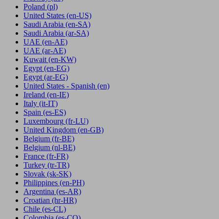
Poland
(pl)
United States
(en-US)
Saudi Arabia
(en-SA)
Saudi Arabia
(ar-SA)
UAE
(en-AE)
UAE
(ar-AE)
Kuwait
(en-KW)
Egypt
(en-EG)
Egypt
(ar-EG)
United States - Spanish
(en)
Ireland
(en-IE)
Italy
(it-IT)
Spain
(es-ES)
Luxembourg
(fr-LU)
United Kingdom
(en-GB)
Belgium
(fr-BE)
Belgium
(nl-BE)
France
(fr-FR)
Turkey
(tr-TR)
Slovak
(sk-SK)
Philippines
(en-PH)
Argentina
(es-AR)
Croatian
(hr-HR)
Chile
(es-CL)
Colombia
(es-CO)