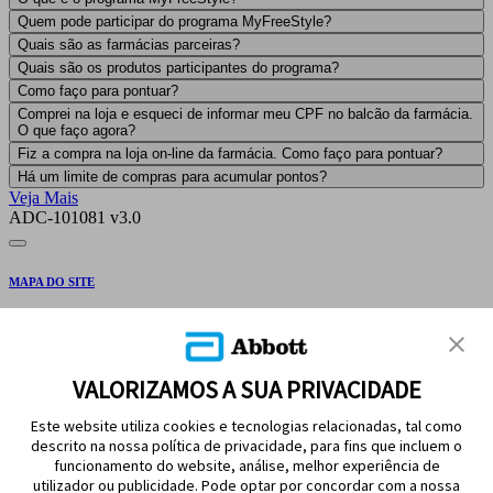
Quem pode participar do programa MyFreeStyle?
Quais são as farmácias parceiras?
Quais são os produtos participantes do programa?
Como faço para pontuar?
Comprei na loja e esqueci de informar meu CPF no balcão da farmácia.
O que faço agora?
Fiz a compra na loja on-line da farmácia. Como faço para pontuar?
Há um limite de compras para acumular pontos?
Veja Mais
ADC-101081 v3.0
MAPA DO SITE
AVISO LEGAL E REFERÊNCIAS
FALE CONOSCO
VALORIZAMOS A SUA PRIVACIDADE
Este website utiliza cookies e tecnologias relacionadas, tal como
descrito na nossa política de privacidade, para fins que incluem o
funcionamento do website, análise, melhor experiência de
utilizador ou publicidade. Pode optar por concordar com a nossa