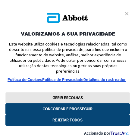
VALORIZAMOS A SUA PRIVACIDADE
Política de Privacidade
Termos e Condições de Uso
Este website utiliza cookies e tecnologias relacionadas, tal como
Termos e Condições de Venda
Politica de cookies
descrito na nossa política de privacidade, para fins que incluem o
Declaração de Acessibilidade
Aviso relativo à Lei de Dados
funcionamento do website, análise, melhor experiência de
utilizador ou publicidade. Pode optar por concordar com a nossa
Preferências de Cookies
utilização destas tecnologias ou gerir as suas próprias
preferências.
Publicidade de dispositivos médicos - Consultar cuidadosamente a
Política de Cookies
Política de Privacidade
Detalhes do rastreador
rotulagem e as instruções de utilização para obter informações, avisos e
precauções relacionados com a utilização dos dispositivos. Para qualquer
questão relacionada com a sua diabetes, consulte sempre o seu profissional
de saúde. O invólucro do sensor, FreeStyle, Libre e marcas relacionadas são
GERIR ESCOLHAS
marcas do Abbott. Nenhum uso da marca Abbott, nome comercial ou marcas
comerciais contidas neste site poderá ser feito sem a autorização prévia, por
CONCORDAR E PROSSEGUIR
escrito, da Abbott Laboratories, exceto para identificar os produtos ou
serviços da empresa. As imagens dos produtos são apenas para fins
REJEITAR TODOS
ilustrativos. Copyright © 2026 Abbott.
ADC-105178 V5
Accionado por