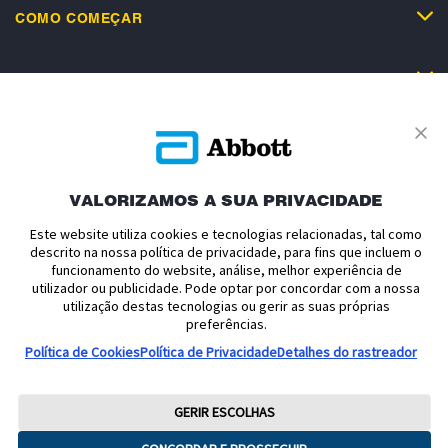
COMO COMEÇAR
SUPORTE
VALORIZAMOS A SUA PRIVACIDADE
Política de Privacidade
Termos e Condições de Uso
Este website utiliza cookies e tecnologias relacionadas, tal como
Termos e Condições de Venda
Politica de cookies
descrito na nossa política de privacidade, para fins que incluem o
Declaração de Acessibilidade
Aviso relativo à Lei de Dados
funcionamento do website, análise, melhor experiência de
utilizador ou publicidade. Pode optar por concordar com a nossa
Preferências de Cookies
utilização destas tecnologias ou gerir as suas próprias
preferências.
Publicidade de dispositivos médicos - Consultar cuidadosamente a
Política de Cookies
Política de Privacidade
Detalhes do rastreador
rotulagem e as instruções de utilização para obter informações, avisos e
precauções relacionados com a utilização dos dispositivos. Para qualquer
questão relacionada com a sua diabetes, consulte sempre o seu profissional
de saúde. O invólucro do sensor, FreeStyle, Libre e marcas relacionadas são
GERIR ESCOLHAS
marcas do Abbott. Nenhum uso da marca Abbott, nome comercial ou marcas
comerciais contidas neste site poderá ser feito sem a autorização prévia, por