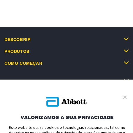
DESCOBRIR
PRODUTOS
COMO COMEÇAR
SUPORTE
VALORIZAMOS A SUA PRIVACIDADE
Política de Privacidade
Termos e Condições de Uso
Este website utiliza cookies e tecnologias relacionadas, tal como
Termos e Condições de Venda
Politica de cookies
descrito na nossa política de privacidade, para fins que incluem o