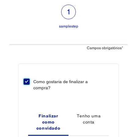
etapa 1 de 1: samplestep,atual
samplestep
Campos obrigatórios*
Secção de Dados Pessoais
Como gostaria de finalizar a
compra?
Finalizar
Tenho uma
como
conta
convidado