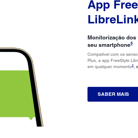
App Free
LibreLin
Monitorização dos 
◊
seu smartphone
Compatível com os sensor
Plus, a app FreeStyle Lib
‡
em qualquer momento
, 
SABER MAIS