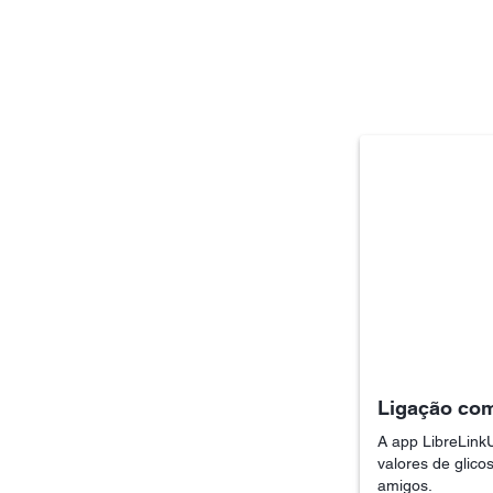
Ligação com
A app LibreLink
valores de glico
amigos.