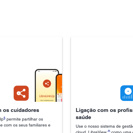
 os cuidadores
Ligação com os profis
saúde
§
Up
permite partilhar os
se com os seus familiares e
Use o nosso sistema de gestã
₼
cloud, LibreView,
como uma o