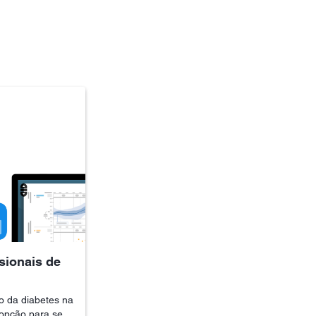
sionais de
o da diabetes na
pção para se