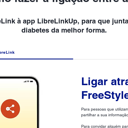
eLink à app LibreLinkUp, para que junta
diabetes da melhor forma.
breLink
Ligar at
FreeStyl
Para pessoas que utiliza
partilhar a sua informação
Para convidar alguém para