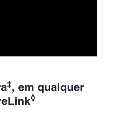
‡
ra
, em qualquer
◊
reLink