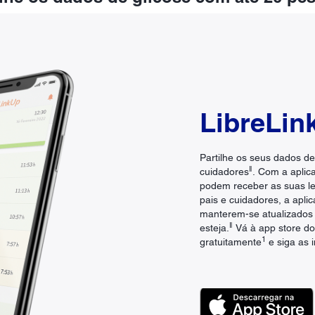
LibreLin
Partilhe os seus dados de
ǁ
cuidadores
. Com a aplic
podem receber as suas lei
pais e cuidadores, a apli
manterem-se atualizados 
ǁ
esteja.
Vá à app store do
1
gratuitamente
e siga as 