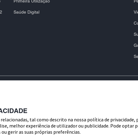
e
Primeira Utilização
Pe
 2
Saúde Digital
Vi
C
Su
Gu
S
e a rotulagem e as instruções de
Política de Privacidade
T
ACIDADE
nados com a utilização dos
Politica de cookies
D
betes, consulte sempre o seu
 relacionadas, tal como descrito na nossa política de privacidade, 
 e marcas relacionadas são marcas do
se, melhor experiência de utilizador ou publicidade. Pode optar 
 comerciais contidas neste site
ou gerir as suas próprias preferências.
 Laboratories, exceto para identificar
o apenas para fins ilustrativos.