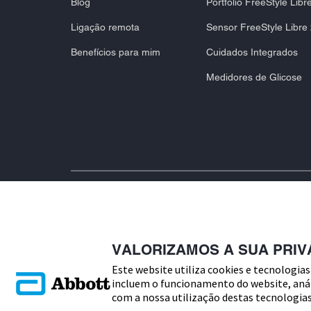
Blog
Portfólio FreeStyle Libr
Ligação remota
Sensor FreeStyle Libre
Benefícios para mim
Cuidados Integrados
Medidores de Glicose
Publicidade de dispositivos médicos - Consultar cuidadosament
VALORIZAMOS A SUA PRIV
utilização para obter informações, avisos e precauções relacio
dispositivos. Para qualquer questão relacionada com a sua dia
Este website utiliza cookies e tecnologias
profissional de saúde. O invólucro do sensor, FreeStyle, Libre
incluem o funcionamento do website, análi
Abbott. Nenhum uso da marca Abbott, nome comercial ou marcas
com a nossa utilização destas tecnologias 
poderá ser feito sem a autorização prévia, por escrito, da Abbott
os produtos ou serviços da empresa. As imagens dos produtos sã