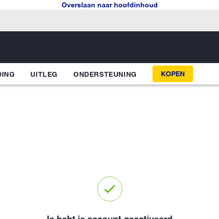
Overslaan naar hoofdinhoud
KOPEN
DING
UITLEG
ONDERSTEUNING
Je hebt je account geactiveerd.