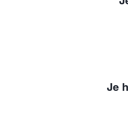
J
Je h