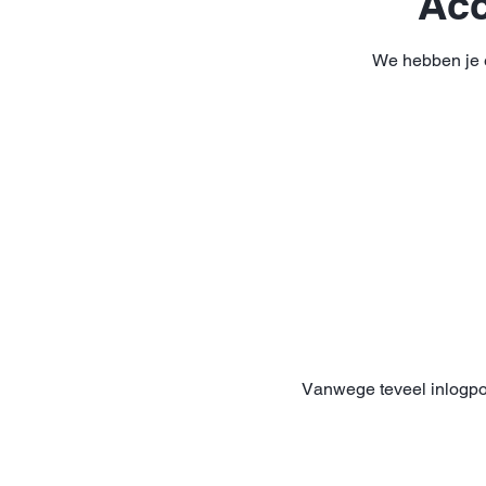
Acc
We hebben je ee
Vanwege teveel inlogpo