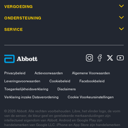
VERGOEDING
ONDERSTEUNING
SERVICE
Privacybeleid
Actievoorwaarden
Algemene Voorwaarden
Leveringsvoorwaarden
Cookiebeleid
Facebookbeleid
Toegankelijkheidsverklaring
Disclaimers
Verklaring inzake Dataverordening
Cookie Voorkeursinstellingen
© 2026 Abbott. Alle rechten voorbehouden. Libre, het vlinder logo, de vorm
van de sensor, de kleur geel en gerelateerde merkaanduidingen zijn
intellectueel eigendom van Abbott. Android en Google Play zijn
handelsmerken van Google LLC. iPhone en App Store zijn handelsmerken