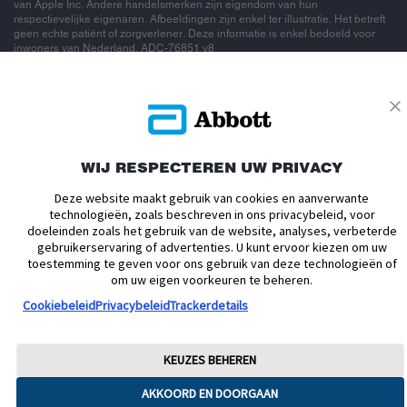
van Apple Inc. Andere handelsmerken zijn eigendom van hun
respectievelijke eigenaren. Afbeeldingen zijn enkel ter illustratie. Het betreft
geen echte patiënt of zorgverlener. Deze informatie is enkel bedoeld voor
inwoners van Nederland. ADC-76851 v8
WIJ RESPECTEREN UW PRIVACY
Deze website maakt gebruik van cookies en aanverwante
technologieën, zoals beschreven in ons privacybeleid, voor
doeleinden zoals het gebruik van de website, analyses, verbeterde
gebruikerservaring of advertenties. U kunt ervoor kiezen om uw
toestemming te geven voor ons gebruik van deze technologieën of
om uw eigen voorkeuren te beheren.
Cookiebeleid
Privacybeleid
Trackerdetails
KEUZES BEHEREN
AKKOORD EN DOORGAAN