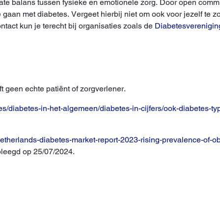
ate balans tussen fysieke en emotionele zorg. Door open commu
gaan met diabetes. Vergeet hierbij niet om ook voor jezelf te zo
tact kun je terecht bij organisaties zoals de
Diabetesverenigin
eft geen echte patiënt of zorgverlener.
es/diabetes-in-het-algemeen/diabetes-in-cijfers/ook-diabetes-typ
therlands-diabetes-market-report-2023-rising-prevalence-of-obe
dpleegd op 25/07/2024.