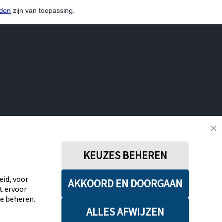
rden
zijn van toepassing.
KEUZES BEHEREN
VOLG ONS OP SOCIAL
eid, voor
AKKOORD EN DOORGAAN
acybeleid
Actievoorwaarden
Algemene Voorwaarden
t ervoor
e beheren.
Leveringsvoorwaarden
Cookiebeleid
Facebookbeleid
ALLES AFWIJZEN
aring
Disclaimers
Verklaring inzake Dataverordening