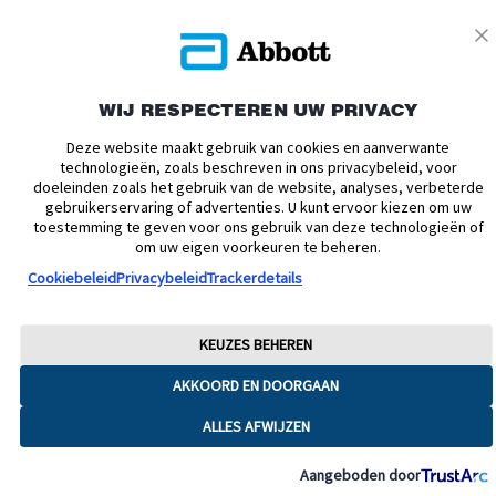
Verklaring inzake Dataverordening
Cookie Voorkeursinstellingen
© 2026 Abbott. Alle rechten voorbehouden. Libre, het vlinder logo, de vorm
van de sensor, de kleur geel en gerelateerde merkaanduidingen zijn
intellectueel eigendom van Abbott. Android en Google Play zijn
WIJ RESPECTEREN UW PRIVACY
handelsmerken van Google LLC. iPhone en App Store zijn handelsmerken
van Apple Inc. Andere handelsmerken zijn eigendom van hun
Deze website maakt gebruik van cookies en aanverwante
respectievelijke eigenaren. Afbeeldingen zijn enkel ter illustratie. Het betreft
technologieën, zoals beschreven in ons privacybeleid, voor
geen echte patiënt of zorgverlener. Deze informatie is enkel bedoeld voor
doeleinden zoals het gebruik van de website, analyses, verbeterde
inwoners van Nederland. ADC-76851 v8
gebruikerservaring of advertenties. U kunt ervoor kiezen om uw
toestemming te geven voor ons gebruik van deze technologieën of
om uw eigen voorkeuren te beheren.
Cookiebeleid
Privacybeleid
Trackerdetails
KEUZES BEHEREN
AKKOORD EN DOORGAAN
ALLES AFWIJZEN
Aangeboden door