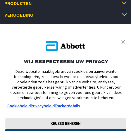
PRODUCTEN
VERGOEDING
ONDERSTEUNING
SERVICE
WIJ RESPECTEREN UW PRIVACY
Deze website maakt gebruik van cookies en aanverwante
technologieën, zoals beschreven in ons privacybeleid, voor
doeleinden zoals het gebruik van de website, analyses,
Privacybeleid
Actievoorwaarden
Algemene Voorwaarden
verbeterde gebruikerservaring of advertenties. U kunt ervoor
Leveringsvoorwaarden
Cookiebeleid
Facebookbeleid
kiezen om uw toestemming te geven voor ons gebruik van deze
technologieën of om uw eigen voorkeuren te beheren.
Toegankelijkheidsverklaring
Disclaimers
Cookiebeleid
Privacybeleid
Trackerdetails
Verklaring inzake Dataverordening
Cookie Voorkeursinstellingen
© 2026 Abbott. Alle rechten voorbehouden. Libre, het vlinder logo, de vorm
KEUZES BEHEREN
van de sensor, de kleur geel en gerelateerde merkaanduidingen zijn