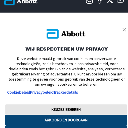
Privacybeleid
Actievoorwaarden
Algemene Voorwaarden
Leveringsvoorwaarden
Cookiebeleid
Facebookbeleid
Toegankelijkheidsverklaring
Disclaimers
Verklaring inzake Dataverordening
Cookie Voorkeursinstellingen
WIJ RESPECTEREN UW PRIVACY
© 2026 Abbott. Alle rechten voorbehouden. Libre, het vlinder logo, de vorm
van de sensor, de kleur geel en gerelateerde merkaanduidingen zijn
Deze website maakt gebruik van cookies en aanverwante
intellectueel eigendom van Abbott. Android en Google Play zijn
technologieën, zoals beschreven in ons privacybeleid, voor
handelsmerken van Google LLC. iPhone en App Store zijn handelsmerken
doeleinden zoals het gebruik van de website, analyses, verbeterde
van Apple Inc. Andere handelsmerken zijn eigendom van hun
gebruikerservaring of advertenties. U kunt ervoor kiezen om uw
respectievelijke eigenaren. Afbeeldingen zijn enkel ter illustratie. Het betreft
toestemming te geven voor ons gebruik van deze technologieën of
geen echte patiënt of zorgverlener. Deze informatie is enkel bedoeld voor
om uw eigen voorkeuren te beheren.
inwoners van Nederland. ADC-76851 v8
Cookiebeleid
Privacybeleid
Trackerdetails
KEUZES BEHEREN
AKKOORD EN DOORGAAN