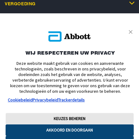
VERGOEDING
ONDERSTEUNING
SERVICE
WIJ RESPECTEREN UW PRIVACY
Deze website maakt gebruik van cookies en aanverwante
technologieën, zoals beschreven in ons privacybeleid, voor
doeleinden zoals het gebruik van de website, analyses,
Privacybeleid
Actievoorwaarden
Algemene Voorwaarden
verbeterde gebruikerservaring of advertenties. U kunt ervoor
Leveringsvoorwaarden
Cookiebeleid
Facebookbeleid
kiezen om uw toestemming te geven voor ons gebruik van deze
technologieën of om uw eigen voorkeuren te beheren.
Toegankelijkheidsverklaring
Disclaimers
Cookiebeleid
Privacybeleid
Trackerdetails
Verklaring inzake Dataverordening
Cookie Voorkeursinstellingen
© 2026 Abbott. Alle rechten voorbehouden. Libre, het vlinder logo, de vorm
KEUZES BEHEREN
van de sensor, de kleur geel en gerelateerde merkaanduidingen zijn
intellectueel eigendom van Abbott. Android en Google Play zijn
AKKOORD EN DOORGAAN
handelsmerken van Google LLC. iPhone en App Store zijn handelsmerken
van Apple Inc. Andere handelsmerken zijn eigendom van hun