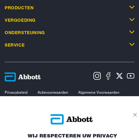
PRODUCTEN
VERGOEDING
ONDERSTEUNING
SERVICE
Privacybeleid
Actievoorwaarden
Algemene Voorwaarden
Leveringsvoorwaarden
Cookiebeleid
Facebookbeleid
Toegankelijkheidsverklaring
Disclaimers
Verklaring inzake Dataverordening
Cookie Voorkeursinstellingen
© 2026 Abbott. Alle rechten voorbehouden. Libre, het vlinder logo, de vorm
WIJ RESPECTEREN UW PRIVACY
van de sensor, de kleur geel en gerelateerde merkaanduidingen zijn